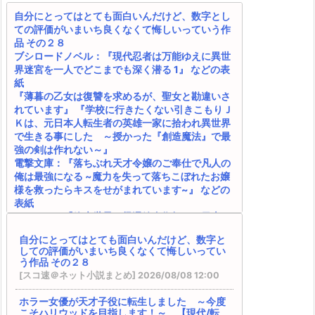
自分にとってはとても面白いんだけど、数字とし
ての評価がいまいち良くなくて悔しいっていう作
品 その２８
ブシロードノベル：『現代忍者は万能ゆえに異世
界迷宮を一人でどこまでも深く潜る 1』 などの表
紙
『薄暮の乙女は復讐を求めるが、聖女と勘違いさ
れています』 『学校に行きたくない引きこもりＪ
Ｋは、元日本人転生者の英雄一家に拾われ異世界
で生きる事にした ～授かった『創造魔法』で最
強の剣は作れない～』
電撃文庫：『落ちぶれ天才令嬢のご奉仕で凡人の
俺は最強になる ~魔力を失って落ちこぼれたお嬢
様を救ったらキスをせがまれています~』 などの
表紙
カクヨム：『終末世界の帰還錬金術師 ～日本に
戻ったら人類と悪魔が戦争をしていましたが、異
自分にとってはとても面白いんだけど、数字と
世界で勇者になれなかった俺達はスルーして適当
しての評価がいまいち良くなくて悔しいってい
に生きたいと思います～』 書籍化決定！
う作品 その２８
SQEXノベル：『天才魔法オタクが追放されて辺
[スコ速＠ネット小説まとめ] 2026/08/08 12:00
境領主になったら、こうなりました! 1』 などの表
紙
ホラー女優が天才子役に転生しました ～今度
完結済みのおすすめ作品 その１２
こそハリウッドを目指します！～ 【現代/転