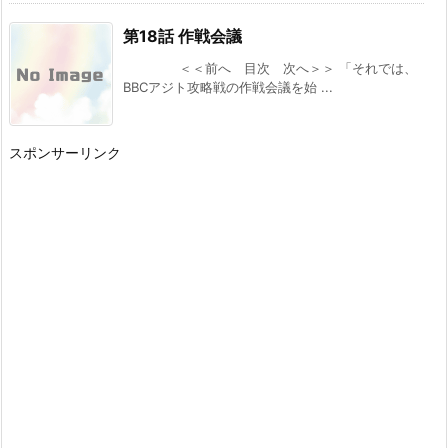
カクヨム：『スキル無しゴトーさんは最弱のは
第18話 作戦会議
ずです！～勇者召喚に巻き込まれたモブサラリ
ーマンの異世界冒険記～』 スターツ出版グラス
＜＜前へ 目次 次へ＞＞ 「それでは、
トNOVELSから書籍化決定！
BBCアジト攻略戦の作戦会議を始 ...
[スコ速＠ネット小説まとめ] 2026/08/02 12:00
ドラゴンノベルス：『幼馴染のS級パーティー
から追放された聖獣使い。万能支援魔法と仲間
スポンサーリンク
を増やして最強へ! 5』 などの表紙
[スコ速＠ネット小説まとめ] 2026/08/01 18:00
内政ものでオススメある？ その２０
[スコ速＠ネット小説まとめ] 2026/08/01 12:00
Kラノベブックス：『【爆アド】生まれた直後
から最強悪霊と脳内バトルしてたら魔力量が測
定可能域を超えてました 2 ~悪憑の子の謙虚な
覇道~』 などの表紙
[スコ速＠ネット小説まとめ] 2026/07/31 18:00