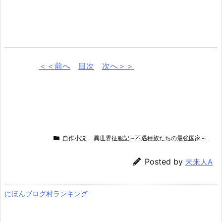
＜＜前へ
目次
次へ＞＞
自作小説
,
異世界征服記～不遇種族たちの最強国家～
Posted by
未来人A
にほんブログ村ランキング