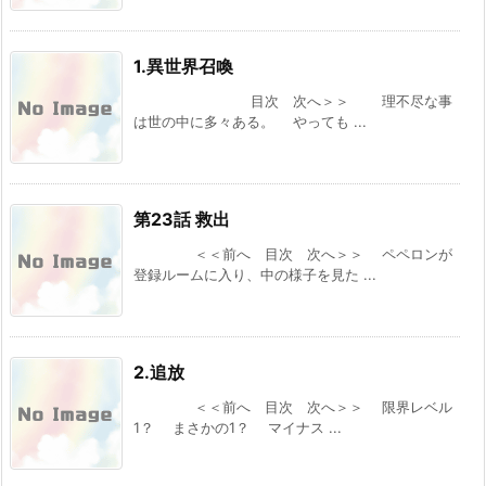
くじけない ~追放された呪われ王女は隠れた才
能で一から幸せを掴みます~』 などの表紙
[スコ速＠ネット小説まとめ] 2026/08/04 18:00
1.異世界召喚
『異世界★魔法少女― 転生初日に聖女扱いされ
目次 次へ＞＞ 理不尽な事
ましたが、変身が罰ゲームすぎます！ ―』 『臆
は世の中に多々ある。 やっても ...
病魔術師、カレンの激情 ～ダンジョンという
楽園は、君達に夢を見せるか～』
[スコ速＠ネット小説まとめ] 2026/08/04 12:00
異世界帰りの勇者はVRMMOでも最強だった～
第23話 救出
初心者なのに規格外の戦闘能力を見せた結果、
配信でバズってしまう～ 【現代/異世界からの
＜＜前へ 目次 次へ＞＞ ペペロンが
帰還】
登録ルームに入り、中の様子を見た ...
[まろでぃの徒然なる雑記＠Web小説紹介] 2026/08/04 04:29
VRMMOの作品で何かオススメないですかね？
その２５ ※再アンケート
[スコ速＠ネット小説まとめ] 2026/08/03 12:00
2.追放
BKブックス：『剣と魔法の世界に行きたいって
＜＜前へ 目次 次へ＞＞ 限界レベル
言ったよな?剣の魔法じゃなくてさ? ~ギフト
1？ まさかの1？ マイナス ...
「剣魔法」でゲーム世界を美少女たちと駆け抜
ける~』
[スコ速＠ネット小説まとめ] 2026/08/02 18:00