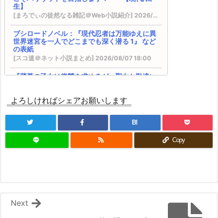
DREノベルス：『魔法の瓶詰職人システィナはく
生】
じけない ~追放された呪われ王女は隠れた才能で
[まろでぃの徒然なる雑記＠Web小説紹介] 2026/08/08 09:33
一から幸せを掴みます~』 などの表紙
『異世界★魔法少女― 転生初日に聖女扱いされま
ブシロードノベル：『現代忍者は万能ゆえに異
世界迷宮を一人でどこまでも深く潜る 1』 など
したが、変身が罰ゲームすぎます！ ―』 『臆病魔
の表紙
術師、カレンの激情 ～ダンジョンという楽園
[スコ速＠ネット小説まとめ] 2026/08/07 18:00
は、君達に夢を見せるか～』
VRMMOの作品で何かオススメないですかね？ そ
『薄暮の乙女は復讐を求めるが、聖女と勘違い
の２５ ※再アンケート
されています』 『学校に行きたくない引きこも
BKブックス：『剣と魔法の世界に行きたいって言
りＪＫは、元日本人転生者の英雄一家に拾われ
ったよな?剣の魔法じゃなくてさ? ~ギフト「剣魔
よろしければシェアお願いします
異世界で生きる事にした ～授かった『創造魔
法」でゲーム世界を美少女たちと駆け抜ける~』
法』で最強の剣は作れない～』
カクヨム：『スキル無しゴトーさんは最弱のはず
[スコ速＠ネット小説まとめ] 2026/08/07 12:00
B!
です！～勇者召喚に巻き込まれたモブサラリーマ
後世の歴史家いわく、俺は面従腹背の成り上が
ンの異世界冒険記～』 スターツ出版グラストNOV
Copy
り復讐者らしい 【ファンタジー/転生】
ELSから書籍化決定！
[まろでぃの徒然なる雑記＠Web小説紹介] 2026/08/07 05:26
ドラゴンノベルス：『幼馴染のS級パーティーか
ら追放された聖獣使い。万能支援魔法と仲間を増
電撃文庫：『落ちぶれ天才令嬢のご奉仕で凡人
やして最強へ! 5』 などの表紙
の俺は最強になる ~魔力を失って落ちこぼれた
内政ものでオススメある？ その２０
お嬢様を救ったらキスをせがまれています~』
Kラノベブックス：『【爆アド】生まれた直後か
などの表紙
ら最強悪霊と脳内バトルしてたら魔力量が測定可
Next
[スコ速＠ネット小説まとめ] 2026/08/06 18:00
能域を超えてました 2 ~悪憑の子の謙虚な覇道