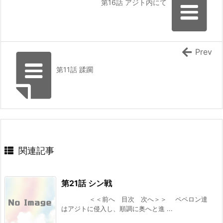
~』 などの表紙
第16話 アジト内にて
カクヨム：『終末世界の帰還錬金術師 ～日本
『ラーメンが食べたくて 異世界転生ハードモー
に戻ったら人類と悪魔が戦争をしていました
が、異世界で勇者になれなかった俺達はスルー
ドとんこつ味』 『救いない怪異の世界をRPGの世
して適当に生きたいと思います～』 書籍化決
界と勘違いしてるやつ』
定！
HJ文庫：『【やり直し】最強ダンジョン配信者!
[スコ速＠ネット小説まとめ] 2026/08/06 12:00
突然10年前の世界に戻ったので全てをやり直す!
Prev
2』 などの表紙
ブドウ畑から始まる異世界スローライフ ～社畜
ハーメルン：『最強以外ありえない』 HJノベル
第11話 蹂躙
で過労死、スキルは無いけど、しあわせに暮ら
スから書籍化決定！
してます～ 【ファンタジー/転生（憑依）】
スニーカー文庫：『幼なじみ嫁のやり直し恋愛ル
[まろでぃの徒然なる雑記＠Web小説紹介] 2026/08/06 03:54
ート』 などの表紙
2026年上半期連載開始のおすすめ小説 その３
SQEXノベル：『天才魔法オタクが追放されて
辺境領主になったら、こうなりました! 1』 など
の表紙
[スコ速＠ネット小説まとめ] 2026/08/05 18:00
関連記事
完結済みのおすすめ作品 その１２
[スコ速＠ネット小説まとめ] 2026/08/05 12:35
ギャルルルル！ギャルが戦車に乗ってやってく
第21話 シン戦
る！ 【ポスト・アポカリプス/完結済み（4.6
万字）】
＜＜前へ 目次 次へ＞＞ ペペロン達
[まろでぃの徒然なる雑記＠Web小説紹介] 2026/08/05 08:59
はアジトに侵入し、順調に奥へと進 ...
DREノベルス：『魔法の瓶詰職人システィナは