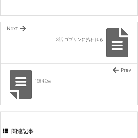
ンの異世界冒険記～』 スターツ出版グラストNOV
『薄暮の乙女は復讐を求めるが、聖女と勘違い
ELSから書籍化決定！
されています』 『学校に行きたくない引きこも
ドラゴンノベルス：『幼馴染のS級パーティーか
りＪＫは、元日本人転生者の英雄一家に拾われ
ら追放された聖獣使い。万能支援魔法と仲間を増
異世界で生きる事にした ～授かった『創造魔
やして最強へ! 5』 などの表紙
法』で最強の剣は作れない～』
Next
内政ものでオススメある？ その２０
[スコ速＠ネット小説まとめ] 2026/08/07 12:00
Kラノベブックス：『【爆アド】生まれた直後か
3話 ゴブリンに拾われる
ら最強悪霊と脳内バトルしてたら魔力量が測定可
後世の歴史家いわく、俺は面従腹背の成り上が
り復讐者らしい 【ファンタジー/転生】
能域を超えてました 2 ~悪憑の子の謙虚な覇道
[まろでぃの徒然なる雑記＠Web小説紹介] 2026/08/07 05:26
~』 などの表紙
『ラーメンが食べたくて 異世界転生ハードモー
電撃文庫：『落ちぶれ天才令嬢のご奉仕で凡人
ドとんこつ味』 『救いない怪異の世界をRPGの世
Prev
の俺は最強になる ~魔力を失って落ちこぼれた
界と勘違いしてるやつ』
お嬢様を救ったらキスをせがまれています~』
HJ文庫：『【やり直し】最強ダンジョン配信者!
1話 転生
などの表紙
突然10年前の世界に戻ったので全てをやり直す!
[スコ速＠ネット小説まとめ] 2026/08/06 18:00
2』 などの表紙
ハーメルン：『最強以外ありえない』 HJノベル
カクヨム：『終末世界の帰還錬金術師 ～日本
スから書籍化決定！
に戻ったら人類と悪魔が戦争をしていました
スニーカー文庫：『幼なじみ嫁のやり直し恋愛ル
が、異世界で勇者になれなかった俺達はスルー
して適当に生きたいと思います～』 書籍化決
ート』 などの表紙
定！
[スコ速＠ネット小説まとめ] 2026/08/06 12:00
関連記事
ブドウ畑から始まる異世界スローライフ ～社畜