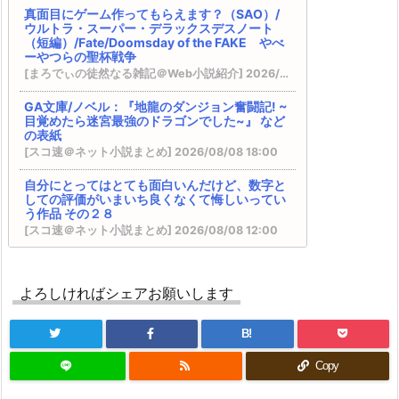
様を救ったらキスをせがまれています~』 などの
真面目にゲーム作ってもらえます？（SAO）/
表紙
ウルトラ・スーパー・デラックスデスノート
カクヨム：『終末世界の帰還錬金術師 ～日本に
（短編）/Fate/Doomsday of the FAKE やべ
戻ったら人類と悪魔が戦争をしていましたが、異
ーやつらの聖杯戦争
世界で勇者になれなかった俺達はスルーして適当
[まろでぃの徒然なる雑記＠Web小説紹介] 2026/08/09 08:20
に生きたいと思います～』 書籍化決定！
SQEXノベル：『天才魔法オタクが追放されて辺
GA文庫/ノベル：『地龍のダンジョン奮闘記! ~
境領主になったら、こうなりました! 1』 などの表
目覚めたら迷宮最強のドラゴンでした~』 など
の表紙
紙
[スコ速＠ネット小説まとめ] 2026/08/08 18:00
完結済みのおすすめ作品 その１２
DREノベルス：『魔法の瓶詰職人システィナはく
自分にとってはとても面白いんだけど、数字と
じけない ~追放された呪われ王女は隠れた才能で
しての評価がいまいち良くなくて悔しいってい
一から幸せを掴みます~』 などの表紙
う作品 その２８
『異世界★魔法少女― 転生初日に聖女扱いされま
[スコ速＠ネット小説まとめ] 2026/08/08 12:00
したが、変身が罰ゲームすぎます！ ―』 『臆病魔
術師、カレンの激情 ～ダンジョンという楽園
ホラー女優が天才子役に転生しました ～今度
は、君達に夢を見せるか～』
こそハリウッドを目指します！～ 【現代/転
VRMMOの作品で何かオススメないですかね？ そ
よろしければシェアお願いします
生】
の２５ ※再アンケート
[まろでぃの徒然なる雑記＠Web小説紹介] 2026/08/08 09:33
BKブックス：『剣と魔法の世界に行きたいって言
B!
ったよな?剣の魔法じゃなくてさ? ~ギフト「剣魔
ブシロードノベル：『現代忍者は万能ゆえに異
世界迷宮を一人でどこまでも深く潜る 1』 など
法」でゲーム世界を美少女たちと駆け抜ける~』
Copy
の表紙
カクヨム：『スキル無しゴトーさんは最弱のはず
[スコ速＠ネット小説まとめ] 2026/08/07 18:00
です！～勇者召喚に巻き込まれたモブサラリーマ