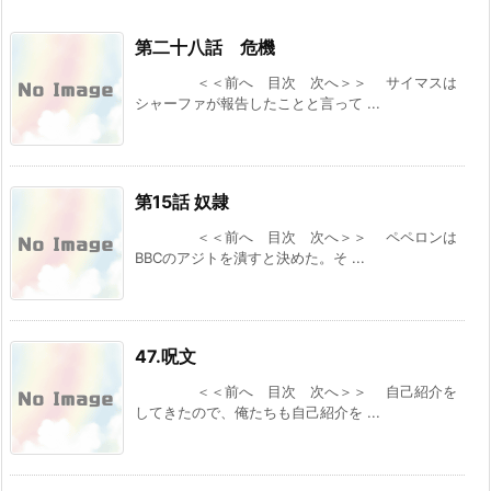
で過労死、スキルは無いけど、しあわせに暮ら
してます～ 【ファンタジー/転生（憑依）】
第二十八話 危機
[まろでぃの徒然なる雑記＠Web小説紹介] 2026/08/06 03:54
＜＜前へ 目次 次へ＞＞ サイマスは
SQEXノベル：『天才魔法オタクが追放されて
シャーファが報告したことと言って ...
辺境領主になったら、こうなりました! 1』 など
の表紙
[スコ速＠ネット小説まとめ] 2026/08/05 18:00
完結済みのおすすめ作品 その１２
第15話 奴隷
[スコ速＠ネット小説まとめ] 2026/08/05 12:35
＜＜前へ 目次 次へ＞＞ ペペロンは
ギャルルルル！ギャルが戦車に乗ってやってく
BBCのアジトを潰すと決めた。そ ...
る！ 【ポスト・アポカリプス/完結済み（4.6
万字）】
[まろでぃの徒然なる雑記＠Web小説紹介] 2026/08/05 08:59
DREノベルス：『魔法の瓶詰職人システィナは
47.呪文
くじけない ~追放された呪われ王女は隠れた才
能で一から幸せを掴みます~』 などの表紙
＜＜前へ 目次 次へ＞＞ 自己紹介を
[スコ速＠ネット小説まとめ] 2026/08/04 18:00
してきたので、俺たちも自己紹介を ...
『異世界★魔法少女― 転生初日に聖女扱いされ
ましたが、変身が罰ゲームすぎます！ ―』 『臆
病魔術師、カレンの激情 ～ダンジョンという
楽園は、君達に夢を見せるか～』