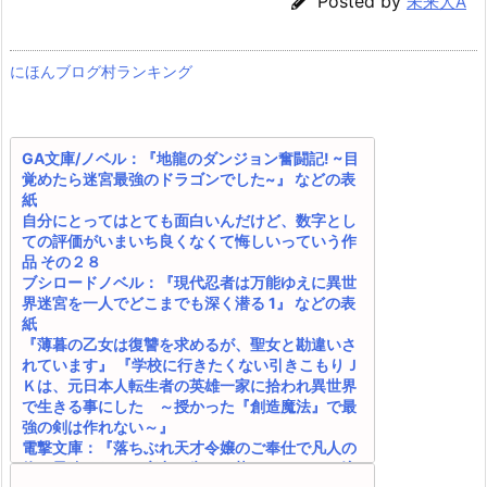
Posted by
未来人A
にほんブログ村ランキング
GA文庫/ノベル：『地龍のダンジョン奮闘記! ~目
覚めたら迷宮最強のドラゴンでした~』 などの表
紙
自分にとってはとても面白いんだけど、数字とし
ての評価がいまいち良くなくて悔しいっていう作
品 その２８
ブシロードノベル：『現代忍者は万能ゆえに異世
界迷宮を一人でどこまでも深く潜る 1』 などの表
紙
『薄暮の乙女は復讐を求めるが、聖女と勘違いさ
れています』 『学校に行きたくない引きこもりＪ
Ｋは、元日本人転生者の英雄一家に拾われ異世界
で生きる事にした ～授かった『創造魔法』で最
強の剣は作れない～』
電撃文庫：『落ちぶれ天才令嬢のご奉仕で凡人の
俺は最強になる ~魔力を失って落ちこぼれたお嬢