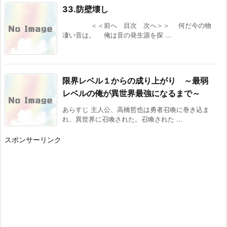
33.防壁壊し
[スコ速＠ネット小説まとめ] 2026/08/04 12:00
＜＜前へ 目次 次へ＞＞ 何だ今の物
VRMMOの作品で何かオススメないですかね？
凄い音は。 俺は音の発生源を探 ...
その２５ ※再アンケート
[スコ速＠ネット小説まとめ] 2026/08/03 12:00
BKブックス：『剣と魔法の世界に行きたいって
言ったよな?剣の魔法じゃなくてさ? ~ギフト
限界レベル１からの成り上がり ～最弱
「剣魔法」でゲーム世界を美少女たちと駆け抜
ける~』
レベルの俺が異世界最強になるまで～
[スコ速＠ネット小説まとめ] 2026/08/02 18:00
あらすじ 主人公、高橋哲也は勇者召喚に巻き込ま
カクヨム：『スキル無しゴトーさんは最弱のは
れ、異世界に召喚された。召喚された ...
ずです！～勇者召喚に巻き込まれたモブサラリ
ーマンの異世界冒険記～』 スターツ出版グラス
スポンサーリンク
トNOVELSから書籍化決定！
[スコ速＠ネット小説まとめ] 2026/08/02 12:00
ドラゴンノベルス：『幼馴染のS級パーティー
から追放された聖獣使い。万能支援魔法と仲間
を増やして最強へ! 5』 などの表紙
[スコ速＠ネット小説まとめ] 2026/08/01 18:00
内政ものでオススメある？ その２０
[スコ速＠ネット小説まとめ] 2026/08/01 12:00