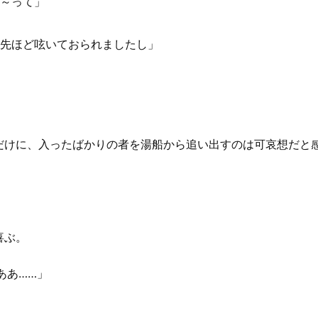
な～って」
際先ほど呟いておられましたし」
けに、入ったばかりの者を湯船から追い出すのは可哀想だと
喜ぶ。
ああ……」