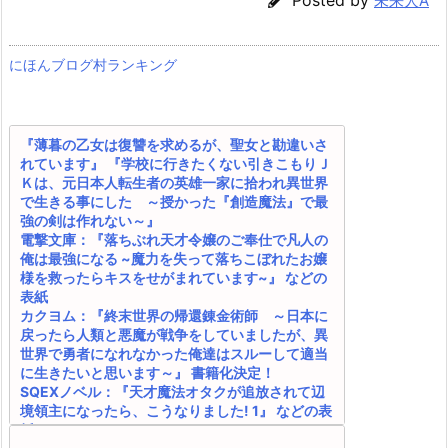
未来人A
にほんブログ村ランキング
『薄暮の乙女は復讐を求めるが、聖女と勘違いさ
れています』 『学校に行きたくない引きこもりＪ
Ｋは、元日本人転生者の英雄一家に拾われ異世界
で生きる事にした ～授かった『創造魔法』で最
強の剣は作れない～』
電撃文庫：『落ちぶれ天才令嬢のご奉仕で凡人の
俺は最強になる ~魔力を失って落ちこぼれたお嬢
様を救ったらキスをせがまれています~』 などの
表紙
カクヨム：『終末世界の帰還錬金術師 ～日本に
戻ったら人類と悪魔が戦争をしていましたが、異
世界で勇者になれなかった俺達はスルーして適当
に生きたいと思います～』 書籍化決定！
SQEXノベル：『天才魔法オタクが追放されて辺
境領主になったら、こうなりました! 1』 などの表
紙