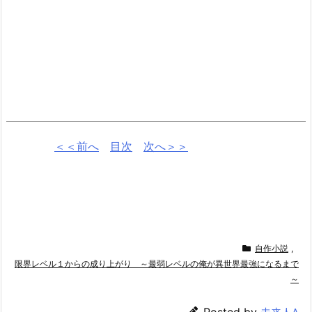
＜＜前へ
目次
次へ＞＞
自作小説
,
限界レベル１からの成り上がり ～最弱レベルの俺が異世界最強になるまで
～
Posted by