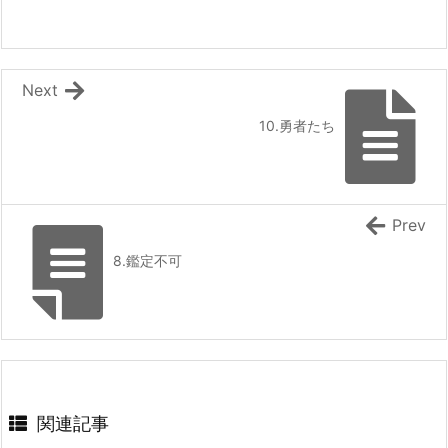
~』 などの表紙
してます～ 【ファンタジー/転生（憑依）】
『ラーメンが食べたくて 異世界転生ハードモー
[まろでぃの徒然なる雑記＠Web小説紹介] 2026/08/06 03:54
ドとんこつ味』 『救いない怪異の世界をRPGの世
界と勘違いしてるやつ』
SQEXノベル：『天才魔法オタクが追放されて
HJ文庫：『【やり直し】最強ダンジョン配信者!
辺境領主になったら、こうなりました! 1』 など
Next
の表紙
突然10年前の世界に戻ったので全てをやり直す!
2』 などの表紙
[スコ速＠ネット小説まとめ] 2026/08/05 18:00
10.勇者たち
ハーメルン：『最強以外ありえない』 HJノベル
完結済みのおすすめ作品 その１２
スから書籍化決定！
[スコ速＠ネット小説まとめ] 2026/08/05 12:35
スニーカー文庫：『幼なじみ嫁のやり直し恋愛ル
ート』 などの表紙
ギャルルルル！ギャルが戦車に乗ってやってく
2026年上半期連載開始のおすすめ小説 その３
Prev
る！ 【ポスト・アポカリプス/完結済み（4.6
GCノベルズ/GCN文庫：『出遅れテイマーのその
万字）】
日暮らし 16』 などの表紙
8.鑑定不可
[まろでぃの徒然なる雑記＠Web小説紹介] 2026/08/05 08:59
『(法を)お菓子屋さんへようこそ！』 『デブの僕
が、夢で美少女冒険者になったら、現実でも変わ
DREノベルス：『魔法の瓶詰職人システィナは
れた話〜ダイエットでこんなに『人生が変わる』
くじけない ~追放された呪われ王女は隠れた才
なんて聞いてない！〜』
能で一から幸せを掴みます~』 などの表紙
[スコ速＠ネット小説まとめ] 2026/08/04 18:00
『異世界★魔法少女― 転生初日に聖女扱いされ
ましたが、変身が罰ゲームすぎます！ ―』 『臆
関連記事
病魔術師、カレンの激情 ～ダンジョンという
楽園は、君達に夢を見せるか～』