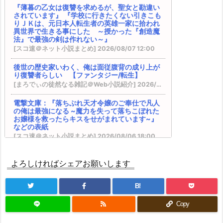
完結済みのおすすめ作品 その１２
『薄暮の乙女は復讐を求めるが、聖女と勘違い
DREノベルス：『魔法の瓶詰職人システィナはく
されています』 『学校に行きたくない引きこも
じけない ~追放された呪われ王女は隠れた才能で
りＪＫは、元日本人転生者の英雄一家に拾われ
一から幸せを掴みます~』 などの表紙
異世界で生きる事にした ～授かった『創造魔
『異世界★魔法少女― 転生初日に聖女扱いされま
法』で最強の剣は作れない～』
したが、変身が罰ゲームすぎます！ ―』 『臆病魔
[スコ速＠ネット小説まとめ] 2026/08/07 12:00
術師、カレンの激情 ～ダンジョンという楽園
は、君達に夢を見せるか～』
後世の歴史家いわく、俺は面従腹背の成り上が
り復讐者らしい 【ファンタジー/転生】
VRMMOの作品で何かオススメないですかね？ そ
[まろでぃの徒然なる雑記＠Web小説紹介] 2026/08/07 05:26
の２５ ※再アンケート
BKブックス：『剣と魔法の世界に行きたいって言
電撃文庫：『落ちぶれ天才令嬢のご奉仕で凡人
ったよな?剣の魔法じゃなくてさ? ~ギフト「剣魔
の俺は最強になる ~魔力を失って落ちこぼれた
法」でゲーム世界を美少女たちと駆け抜ける~』
お嬢様を救ったらキスをせがまれています~』
カクヨム：『スキル無しゴトーさんは最弱のはず
などの表紙
です！～勇者召喚に巻き込まれたモブサラリーマ
[スコ速＠ネット小説まとめ] 2026/08/06 18:00
ンの異世界冒険記～』 スターツ出版グラストNOV
ELSから書籍化決定！
カクヨム：『終末世界の帰還錬金術師 ～日本
ドラゴンノベルス：『幼馴染のS級パーティーか
よろしければシェアお願いします
に戻ったら人類と悪魔が戦争をしていました
ら追放された聖獣使い。万能支援魔法と仲間を増
が、異世界で勇者になれなかった俺達はスルー
して適当に生きたいと思います～』 書籍化決
やして最強へ! 5』 などの表紙
定！
B!
内政ものでオススメある？ その２０
[スコ速＠ネット小説まとめ] 2026/08/06 12:00
Kラノベブックス：『【爆アド】生まれた直後か
Copy
ら最強悪霊と脳内バトルしてたら魔力量が測定可
ブドウ畑から始まる異世界スローライフ ～社畜
能域を超えてました 2 ~悪憑の子の謙虚な覇道
で過労死、スキルは無いけど、しあわせに暮ら