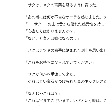
サクは、メクの言葉を遮るように言った。
「あの者には何か不吉なオーラを感じました。
「……サク……お主は昔から優れた感受性を持っ
「心当たりはありませんか？」
「ない、と言えば嘘になるのう」
メクはテツヤの右手に刻まれた刻印を思い出
「これをお持ちになられていてください」
サクが何かを手渡して来た。
それは青い宝石がつけられた金のネックレス
「なんじゃこれは？」
「これは宝具でございます。いざという時は、