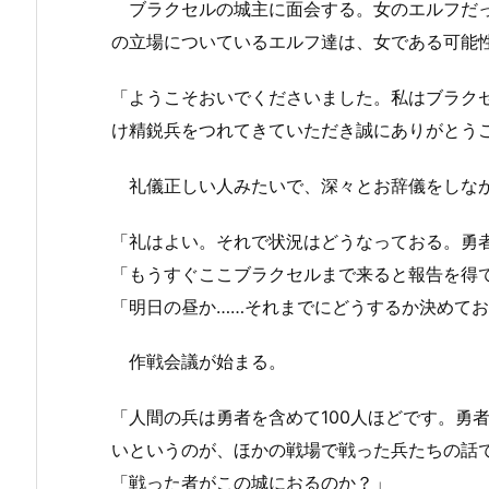
ブラクセルの城主に面会する。女のエルフだっ
の立場についているエルフ達は、女である可能
「ようこそおいでくださいました。私はブラク
け精鋭兵をつれてきていただき誠にありがとう
礼儀正しい人みたいで、深々とお辞儀をしなが
「礼はよい。それで状況はどうなっておる。勇
「もうすぐここブラクセルまで来ると報告を得
「明日の昼か……それまでにどうするか決めて
作戦会議が始まる。
「人間の兵は勇者を含めて100人ほどです。勇
いというのが、ほかの戦場で戦った兵たちの話
「戦った者がこの城におるのか？」