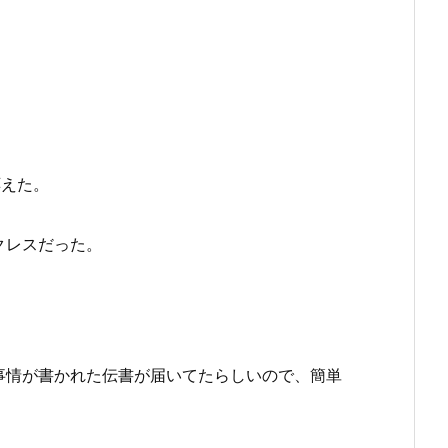
応えた。
クレスだった。
事情が書かれた伝書が届いてたらしいので、簡単