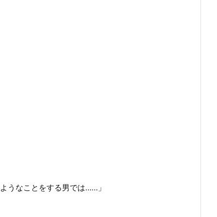
すようなことをする男では……」