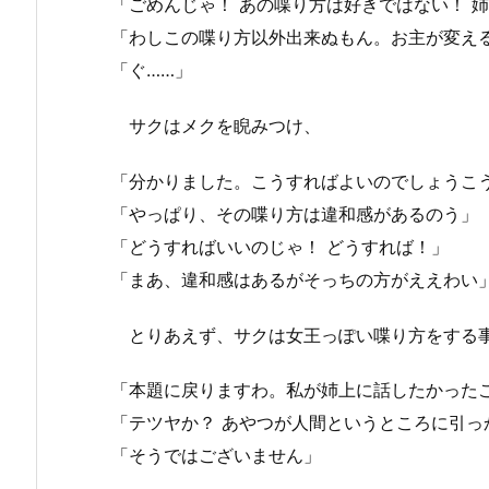
「ごめんじゃ！ あの喋り方は好きではない！ 
「わしこの喋り方以外出来ぬもん。お主が変え
「ぐ……」
サクはメクを睨みつけ、
「分かりました。こうすればよいのでしょうこ
「やっぱり、その喋り方は違和感があるのう」
「どうすればいいのじゃ！ どうすれば！」
「まあ、違和感はあるがそっちの方がええわい
とりあえず、サクは女王っぽい喋り方をする
「本題に戻りますわ。私が姉上に話したかった
「テツヤか？ あやつが人間というところに引っ
「そうではございません」