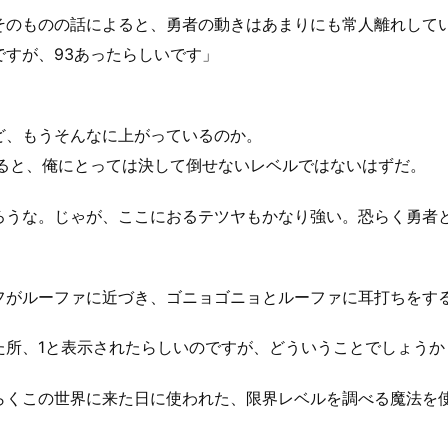
そのものの話によると、勇者の動きはあまりにも常人離れして
すが、93あったらしいです」
、もうそんなに上がっているのか。
ると、俺にとっては決して倒せないレベルではないはずだ。
ろうな。じゃが、ここにおるテツヤもかなり強い。恐らく勇者
がルーファに近づき、ゴニョゴニョとルーファに耳打ちをす
た所、1と表示されたらしいのですが、どういうことでしょうか
くこの世界に来た日に使われた、限界レベルを調べる魔法を