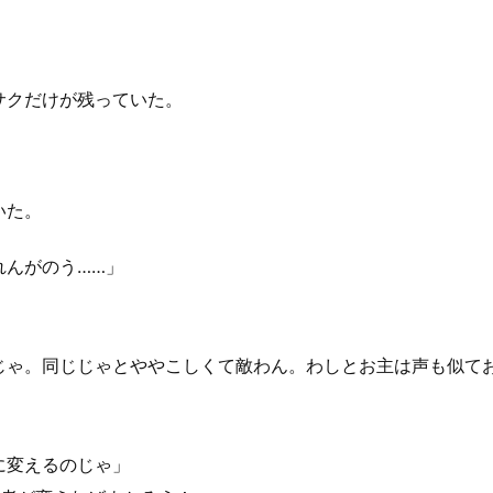
サクだけが残っていた。
いた。
れんがのう……」
じゃ。同じじゃとややこしくて敵わん。わしとお主は声も似て
に変えるのじゃ」