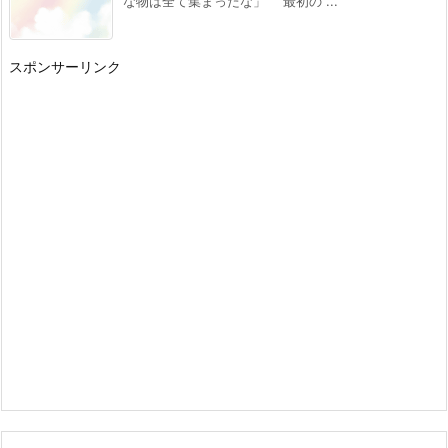
な物は全て集まったな」 最初の ...
[スコ速＠ネット小説まとめ] 2026/08/02 12:00
ドラゴンノベルス：『幼馴染のS級パーティー
から追放された聖獣使い。万能支援魔法と仲間
スポンサーリンク
を増やして最強へ! 5』 などの表紙
[スコ速＠ネット小説まとめ] 2026/08/01 18:00
内政ものでオススメある？ その２０
[スコ速＠ネット小説まとめ] 2026/08/01 12:00
Kラノベブックス：『【爆アド】生まれた直後
から最強悪霊と脳内バトルしてたら魔力量が測
定可能域を超えてました 2 ~悪憑の子の謙虚な
覇道~』 などの表紙
[スコ速＠ネット小説まとめ] 2026/07/31 18:00