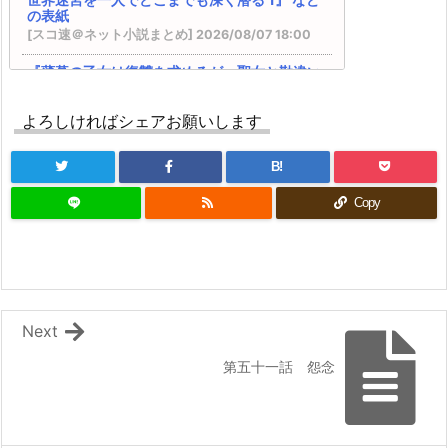
したが、変身が罰ゲームすぎます！ ―』 『臆病魔
の表紙
術師、カレンの激情 ～ダンジョンという楽園
[スコ速＠ネット小説まとめ] 2026/08/07 18:00
は、君達に夢を見せるか～』
VRMMOの作品で何かオススメないですかね？ そ
『薄暮の乙女は復讐を求めるが、聖女と勘違い
の２５ ※再アンケート
されています』 『学校に行きたくない引きこも
BKブックス：『剣と魔法の世界に行きたいって言
りＪＫは、元日本人転生者の英雄一家に拾われ
ったよな?剣の魔法じゃなくてさ? ~ギフト「剣魔
よろしければシェアお願いします
異世界で生きる事にした ～授かった『創造魔
法」でゲーム世界を美少女たちと駆け抜ける~』
法』で最強の剣は作れない～』
カクヨム：『スキル無しゴトーさんは最弱のはず
[スコ速＠ネット小説まとめ] 2026/08/07 12:00
B!
です！～勇者召喚に巻き込まれたモブサラリーマ
後世の歴史家いわく、俺は面従腹背の成り上が
ンの異世界冒険記～』 スターツ出版グラストNOV
Copy
り復讐者らしい 【ファンタジー/転生】
ELSから書籍化決定！
[まろでぃの徒然なる雑記＠Web小説紹介] 2026/08/07 05:26
ドラゴンノベルス：『幼馴染のS級パーティーか
ら追放された聖獣使い。万能支援魔法と仲間を増
電撃文庫：『落ちぶれ天才令嬢のご奉仕で凡人
やして最強へ! 5』 などの表紙
の俺は最強になる ~魔力を失って落ちこぼれた
内政ものでオススメある？ その２０
お嬢様を救ったらキスをせがまれています~』
Kラノベブックス：『【爆アド】生まれた直後か
などの表紙
ら最強悪霊と脳内バトルしてたら魔力量が測定可
Next
[スコ速＠ネット小説まとめ] 2026/08/06 18:00
能域を超えてました 2 ~悪憑の子の謙虚な覇道
~』 などの表紙
第五十一話 怨念
カクヨム：『終末世界の帰還錬金術師 ～日本
『ラーメンが食べたくて 異世界転生ハードモー
に戻ったら人類と悪魔が戦争をしていました
が、異世界で勇者になれなかった俺達はスルー
ドとんこつ味』 『救いない怪異の世界をRPGの世
して適当に生きたいと思います～』 書籍化決
界と勘違いしてるやつ』
定！
HJ文庫：『【やり直し】最強ダンジョン配信者!