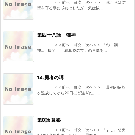
＜＜前へ 目次 次へ＞＞ 俺たちは防
ましたが、変身が罰ゲームすぎます！ ―』 『臆
壁を守る事に成功はしたが、気は抜 ...
病魔術師、カレンの激情 ～ダンジョンという
楽園は、君達に夢を見せるか～』
[スコ速＠ネット小説まとめ] 2026/08/04 12:00
異世界帰りの勇者はVRMMOでも最強だった～
第四十八話 猫神
初心者なのに規格外の戦闘能力を見せた結果、
配信でバズってしまう～ 【現代/異世界からの
＜＜前へ 目次 次へ＞＞ 「ね、猫
帰還】
神……様？」 猫耳姿のマナの言葉を ...
[まろでぃの徒然なる雑記＠Web小説紹介] 2026/08/04 04:29
VRMMOの作品で何かオススメないですかね？
その２５ ※再アンケート
[スコ速＠ネット小説まとめ] 2026/08/03 12:00
14.勇者の噂
BKブックス：『剣と魔法の世界に行きたいって
＜＜前へ 目次 次へ＞＞ 最初の依頼
言ったよな?剣の魔法じゃなくてさ? ~ギフト
を達成してから20日ほど過ぎた。 ...
「剣魔法」でゲーム世界を美少女たちと駆け抜
ける~』
[スコ速＠ネット小説まとめ] 2026/08/02 18:00
カクヨム：『スキル無しゴトーさんは最弱のは
第8話 建築
ずです！～勇者召喚に巻き込まれたモブサラリ
ーマンの異世界冒険記～』 スターツ出版グラス
＜＜前へ 目次 次へ＞＞ 「よし。必要
トNOVELSから書籍化決定！