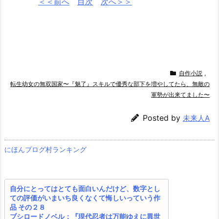
＜＜前へ
目次
次へ＞＞
自作小説
,
転生幼女の無双国家〜『魅了』スキルで優秀な部下を増やしてたら、無敵の
軍勢が出来てました〜
Posted by
未来人A
にほんブログ村ランキング
自分にとってはとても面白いんだけど、数字とし
ての評価がいまいち良くなくて悔しいっていう作
品 その２８
ブシロードノベル：『現代忍者は万能ゆえに異世