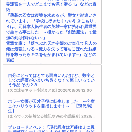
界迷宮を一人でどこまでも深く潜る 1』 などの表
紙
『薄暮の乙女は復讐を求めるが、聖女と勘違いさ
れています』 『学校に行きたくない引きこもりＪ
Ｋは、元日本人転生者の英雄一家に拾われ異世界
で生きる事にした ～授かった『創造魔法』で最
強の剣は作れない～』
電撃文庫：『落ちぶれ天才令嬢のご奉仕で凡人の
俺は最強になる ~魔力を失って落ちこぼれたお嬢
様を救ったらキスをせがまれています~』 などの
表紙
カクヨム：『終末世界の帰還錬金術師 ～日本に
戻ったら人類と悪魔が戦争をしていましたが、異
自分にとってはとても面白いんだけど、数字と
世界で勇者になれなかった俺達はスルーして適当
しての評価がいまいち良くなくて悔しいってい
に生きたいと思います～』 書籍化決定！
う作品 その２８
SQEXノベル：『天才魔法オタクが追放されて辺
[スコ速＠ネット小説まとめ] 2026/08/08 12:00
境領主になったら、こうなりました! 1』 などの表
紙
ホラー女優が天才子役に転生しました ～今度
完結済みのおすすめ作品 その１２
こそハリウッドを目指します！～ 【現代/転
DREノベルス：『魔法の瓶詰職人システィナはく
生】
じけない ~追放された呪われ王女は隠れた才能で
[まろでぃの徒然なる雑記＠Web小説紹介] 2026/08/08 09:33
一から幸せを掴みます~』 などの表紙
『異世界★魔法少女― 転生初日に聖女扱いされま
ブシロードノベル：『現代忍者は万能ゆえに異
世界迷宮を一人でどこまでも深く潜る 1』 など