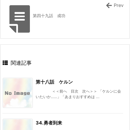
[スコ速＠ネット小説まとめ] 2026/08/06 12:00
突然10年前の世界に戻ったので全てをやり直す!
Prev
2』 などの表紙
ブドウ畑から始まる異世界スローライフ ～社畜
ハーメルン：『最強以外ありえない』 HJノベル
第四十九話 成功
で過労死、スキルは無いけど、しあわせに暮ら
スから書籍化決定！
してます～ 【ファンタジー/転生（憑依）】
スニーカー文庫：『幼なじみ嫁のやり直し恋愛ル
[まろでぃの徒然なる雑記＠Web小説紹介] 2026/08/06 03:54
ート』 などの表紙
2026年上半期連載開始のおすすめ小説 その３
SQEXノベル：『天才魔法オタクが追放されて
辺境領主になったら、こうなりました! 1』 など
の表紙
[スコ速＠ネット小説まとめ] 2026/08/05 18:00
関連記事
完結済みのおすすめ作品 その１２
[スコ速＠ネット小説まとめ] 2026/08/05 12:35
ギャルルルル！ギャルが戦車に乗ってやってく
第十八話 ケルン
る！ 【ポスト・アポカリプス/完結済み（4.6
万字）】
＜＜前へ 目次 次へ＞＞ 「ケルンに会
[まろでぃの徒然なる雑記＠Web小説紹介] 2026/08/05 08:59
いたいか……」「あまりおすすめは ...
DREノベルス：『魔法の瓶詰職人システィナは
くじけない ~追放された呪われ王女は隠れた才
能で一から幸せを掴みます~』 などの表紙
[スコ速＠ネット小説まとめ] 2026/08/04 18:00
34.勇者到来
『異世界★魔法少女― 転生初日に聖女扱いされ