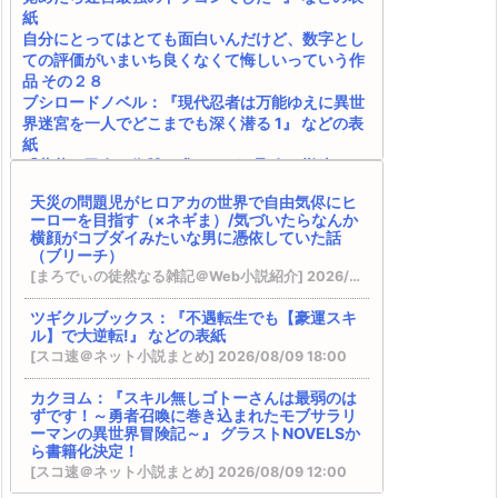
紙
自分にとってはとても面白いんだけど、数字とし
ての評価がいまいち良くなくて悔しいっていう作
品 その２８
ブシロードノベル：『現代忍者は万能ゆえに異世
界迷宮を一人でどこまでも深く潜る 1』 などの表
紙
『薄暮の乙女は復讐を求めるが、聖女と勘違いさ
れています』 『学校に行きたくない引きこもりＪ
天災の問題児がヒロアカの世界で自由気侭にヒ
Ｋは、元日本人転生者の英雄一家に拾われ異世界
ーローを目指す（×ネギま）/気づいたらなんか
で生きる事にした ～授かった『創造魔法』で最
横顔がコブダイみたいな男に憑依していた話
強の剣は作れない～』
（ブリーチ）
電撃文庫：『落ちぶれ天才令嬢のご奉仕で凡人の
[まろでぃの徒然なる雑記＠Web小説紹介] 2026/08/10 05:43
俺は最強になる ~魔力を失って落ちこぼれたお嬢
様を救ったらキスをせがまれています~』 などの
ツギクルブックス：『不遇転生でも【豪運スキ
表紙
ル】で大逆転!』 などの表紙
カクヨム：『終末世界の帰還錬金術師 ～日本に
[スコ速＠ネット小説まとめ] 2026/08/09 18:00
戻ったら人類と悪魔が戦争をしていましたが、異
世界で勇者になれなかった俺達はスルーして適当
カクヨム：『スキル無しゴトーさんは最弱のは
ずです！～勇者召喚に巻き込まれたモブサラリ
に生きたいと思います～』 書籍化決定！
ーマンの異世界冒険記～』 グラストNOVELSか
SQEXノベル：『天才魔法オタクが追放されて辺
ら書籍化決定！
境領主になったら、こうなりました! 1』 などの表
[スコ速＠ネット小説まとめ] 2026/08/09 12:00
紙