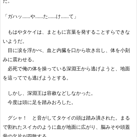
た。
「ガハッ……や……た……け……て」
もはやタケイは、まともに言葉を発することすらできな
いようだ。
目に涙を浮かべ、血と内臓を口から吹き出し、体を小刻
みに震わせる。
必死で俺の体を操っている深淵王から逃げようと、地面
を這ってでも逃げようとする。
しかし、深淵王は容赦などしなかった。
今度は頭に足を踏みおろした。
グシャ！ と音がしてタケイの頭は踏み潰された。まる
で割れたスイカのように血が地面に広がり、脳みそや頭蓋
骨の欠片が四散する。