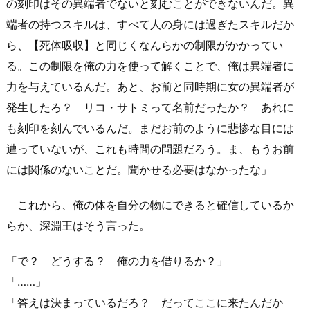
の刻印はその異端者でないと刻むことができないんだ。異
端者の持つスキルは、すべて人の身には過ぎたスキルだか
ら、【死体吸収】と同じくなんらかの制限がかかってい
る。この制限を俺の力を使って解くことで、俺は異端者に
力を与えているんだ。あと、お前と同時期に女の異端者が
発生したろ？ リコ・サトミって名前だったか？ あれに
も刻印を刻んでいるんだ。まだお前のように悲惨な目には
遭っていないが、これも時間の問題だろう。ま、もうお前
には関係のないことだ。聞かせる必要はなかったな」
これから、俺の体を自分の物にできると確信しているか
らか、深淵王はそう言った。
「で？ どうする？ 俺の力を借りるか？」
「……」
「答えは決まっているだろ？ だってここに来たんだか