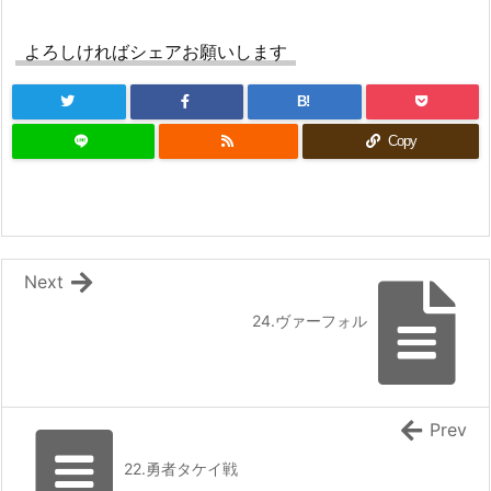
完結済みのおすすめ作品 その１２
真面目にゲーム作ってもらえます？（SAO）/
DREノベルス：『魔法の瓶詰職人システィナはく
ウルトラ・スーパー・デラックスデスノート
じけない ~追放された呪われ王女は隠れた才能で
よろしければシェアお願いします
（短編）/Fate/Doomsday of the FAKE やべ
一から幸せを掴みます~』 などの表紙
ーやつらの聖杯戦争
『異世界★魔法少女― 転生初日に聖女扱いされま
[まろでぃの徒然なる雑記＠Web小説紹介] 2026/08/09 08:20
B!
したが、変身が罰ゲームすぎます！ ―』 『臆病魔
GA文庫/ノベル：『地龍のダンジョン奮闘記! ~
術師、カレンの激情 ～ダンジョンという楽園
Copy
目覚めたら迷宮最強のドラゴンでした~』 など
は、君達に夢を見せるか～』
の表紙
VRMMOの作品で何かオススメないですかね？ そ
[スコ速＠ネット小説まとめ] 2026/08/08 18:00
の２５ ※再アンケート
BKブックス：『剣と魔法の世界に行きたいって言
自分にとってはとても面白いんだけど、数字と
ったよな?剣の魔法じゃなくてさ? ~ギフト「剣魔
しての評価がいまいち良くなくて悔しいってい
法」でゲーム世界を美少女たちと駆け抜ける~』
う作品 その２８
カクヨム：『スキル無しゴトーさんは最弱のはず
Next
[スコ速＠ネット小説まとめ] 2026/08/08 12:00
です！～勇者召喚に巻き込まれたモブサラリーマ
ンの異世界冒険記～』 スターツ出版グラストNOV
24.ヴァーフォル
ホラー女優が天才子役に転生しました ～今度
ELSから書籍化決定！
こそハリウッドを目指します！～ 【現代/転
生】
ドラゴンノベルス：『幼馴染のS級パーティーか
[まろでぃの徒然なる雑記＠Web小説紹介] 2026/08/08 09:33
ら追放された聖獣使い。万能支援魔法と仲間を増
やして最強へ! 5』 などの表紙
ブシロードノベル：『現代忍者は万能ゆえに異
内政ものでオススメある？ その２０
Prev
世界迷宮を一人でどこまでも深く潜る 1』 など
Kラノベブックス：『【爆アド】生まれた直後か
の表紙
ら最強悪霊と脳内バトルしてたら魔力量が測定可
22.勇者タケイ戦
[スコ速＠ネット小説まとめ] 2026/08/07 18:00
能域を超えてました 2 ~悪憑の子の謙虚な覇道