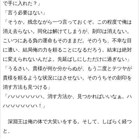
で手に入れた？」
「言う必要はない」
「そうか。残念ながら一つ言っておくぞ。この程度で俺は
消え去らない。同化は解けてしまうが、刻印は消えない。
こいつにある負の運命もそのままだ。そのうち、不幸な目
に遭い、結局俺の力を頼ることになるだろう。結末は絶対
に変えられないんだよ。先延ばしにしただけに過ぎない」
「うるさい。貴様が何か分からぬが、もう二度とテツヤが
貴様を頼るような状況にはさせない。そのうちその刻印を
消す方法も見つける」
「ハハハハハハハ、消す方法か、見つかればいいなぁ。ハ
ハハハハハハハ！」
深淵王は俺の体で大笑いをする。そして、しばらく経つ
と、