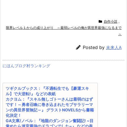
自作小説
,
限界レベル１からの成り上がり ～最弱レベルの俺が異世界最強になるまで
～
Posted by
未来人A
にほんブログ村ランキング
ツギクルブックス：『不遇転生でも【豪運スキ
ル】で大逆転!』 などの表紙
カクヨム：『スキル無しゴトーさんは最弱のはず
です！～勇者召喚に巻き込まれたモブサラリーマ
ンの異世界冒険記～』 グラストNOVELSから書籍
化決定！
GA文庫/ノベル：『地龍のダンジョン奮闘記! ~目
覚めたら迷宮最強のドラゴンでした~』 などの表