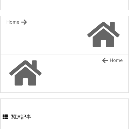
定！
ら最強悪霊と脳内バトルしてたら魔力量が測定可
[スコ速＠ネット小説まとめ] 2026/08/06 12:00
能域を超えてました 2 ~悪憑の子の謙虚な覇道
~』 などの表紙
ブドウ畑から始まる異世界スローライフ ～社畜
『ラーメンが食べたくて 異世界転生ハードモー
で過労死、スキルは無いけど、しあわせに暮ら
Home
してます～ 【ファンタジー/転生（憑依）】
ドとんこつ味』 『救いない怪異の世界をRPGの世
界と勘違いしてるやつ』
[まろでぃの徒然なる雑記＠Web小説紹介] 2026/08/06 03:54
HJ文庫：『【やり直し】最強ダンジョン配信者!
SQEXノベル：『天才魔法オタクが追放されて
突然10年前の世界に戻ったので全てをやり直す!
辺境領主になったら、こうなりました! 1』 など
2』 などの表紙
の表紙
ハーメルン：『最強以外ありえない』 HJノベル
[スコ速＠ネット小説まとめ] 2026/08/05 18:00
スから書籍化決定！
Home
スニーカー文庫：『幼なじみ嫁のやり直し恋愛ル
完結済みのおすすめ作品 その１２
ート』 などの表紙
[スコ速＠ネット小説まとめ] 2026/08/05 12:35
2026年上半期連載開始のおすすめ小説 その３
GCノベルズ/GCN文庫：『出遅れテイマーのその
ギャルルルル！ギャルが戦車に乗ってやってく
日暮らし 16』 などの表紙
る！ 【ポスト・アポカリプス/完結済み（4.6
万字）】
[まろでぃの徒然なる雑記＠Web小説紹介] 2026/08/05 08:59
DREノベルス：『魔法の瓶詰職人システィナは
くじけない ~追放された呪われ王女は隠れた才
関連記事
能で一から幸せを掴みます~』 などの表紙
[スコ速＠ネット小説まとめ] 2026/08/04 18:00