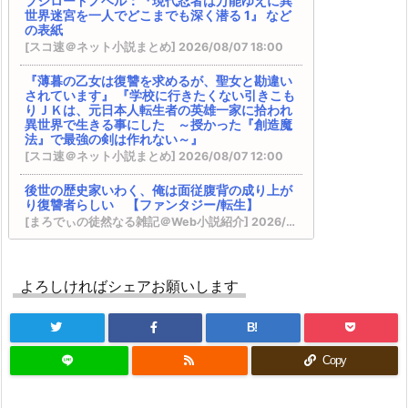
ブシロードノベル：『現代忍者は万能ゆえに異
境領主になったら、こうなりました! 1』 などの表
世界迷宮を一人でどこまでも深く潜る 1』 など
紙
の表紙
完結済みのおすすめ作品 その１２
[スコ速＠ネット小説まとめ] 2026/08/07 18:00
DREノベルス：『魔法の瓶詰職人システィナはく
じけない ~追放された呪われ王女は隠れた才能で
『薄暮の乙女は復讐を求めるが、聖女と勘違い
一から幸せを掴みます~』 などの表紙
されています』 『学校に行きたくない引きこも
『異世界★魔法少女― 転生初日に聖女扱いされま
りＪＫは、元日本人転生者の英雄一家に拾われ
異世界で生きる事にした ～授かった『創造魔
したが、変身が罰ゲームすぎます！ ―』 『臆病魔
法』で最強の剣は作れない～』
術師、カレンの激情 ～ダンジョンという楽園
[スコ速＠ネット小説まとめ] 2026/08/07 12:00
は、君達に夢を見せるか～』
VRMMOの作品で何かオススメないですかね？ そ
後世の歴史家いわく、俺は面従腹背の成り上が
の２５ ※再アンケート
り復讐者らしい 【ファンタジー/転生】
BKブックス：『剣と魔法の世界に行きたいって言
[まろでぃの徒然なる雑記＠Web小説紹介] 2026/08/07 05:26
ったよな?剣の魔法じゃなくてさ? ~ギフト「剣魔
法」でゲーム世界を美少女たちと駆け抜ける~』
電撃文庫：『落ちぶれ天才令嬢のご奉仕で凡人
カクヨム：『スキル無しゴトーさんは最弱のはず
の俺は最強になる ~魔力を失って落ちこぼれた
です！～勇者召喚に巻き込まれたモブサラリーマ
よろしければシェアお願いします
お嬢様を救ったらキスをせがまれています~』
ンの異世界冒険記～』 スターツ出版グラストNOV
などの表紙
ELSから書籍化決定！
[スコ速＠ネット小説まとめ] 2026/08/06 18:00
B!
ドラゴンノベルス：『幼馴染のS級パーティーか
カクヨム：『終末世界の帰還錬金術師 ～日本
ら追放された聖獣使い。万能支援魔法と仲間を増
Copy
に戻ったら人類と悪魔が戦争をしていました
やして最強へ! 5』 などの表紙
が、異世界で勇者になれなかった俺達はスルー
内政ものでオススメある？ その２０
して適当に生きたいと思います～』 書籍化決
Kラノベブックス：『【爆アド】生まれた直後か