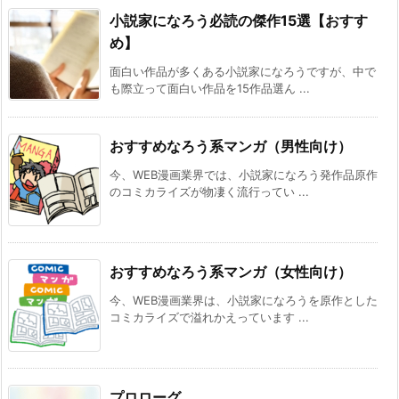
『異世界★魔法少女― 転生初日に聖女扱いされ
小説家になろう必読の傑作15選【おすす
ましたが、変身が罰ゲームすぎます！ ―』 『臆
め】
病魔術師、カレンの激情 ～ダンジョンという
楽園は、君達に夢を見せるか～』
面白い作品が多くある小説家になろうですが、中で
[スコ速＠ネット小説まとめ] 2026/08/04 12:00
も際立って面白い作品を15作品選ん ...
異世界帰りの勇者はVRMMOでも最強だった～
初心者なのに規格外の戦闘能力を見せた結果、
配信でバズってしまう～ 【現代/異世界からの
おすすめなろう系マンガ（男性向け）
帰還】
[まろでぃの徒然なる雑記＠Web小説紹介] 2026/08/04 04:29
今、WEB漫画業界では、小説家になろう発作品原作
のコミカライズが物凄く流行ってい ...
VRMMOの作品で何かオススメないですかね？
その２５ ※再アンケート
[スコ速＠ネット小説まとめ] 2026/08/03 12:00
魔法科高校の月島さん（モドキ）/西住家の少
おすすめなろう系マンガ（女性向け）
年/ドラゴンボールad astra
[まろでぃの徒然なる雑記＠Web小説紹介] 2026/08/03 07:23
今、WEB漫画業界は、小説家になろうを原作とした
コミカライズで溢れかえっています ...
BKブックス：『剣と魔法の世界に行きたいって
言ったよな?剣の魔法じゃなくてさ? ~ギフト
「剣魔法」でゲーム世界を美少女たちと駆け抜
ける~』
[スコ速＠ネット小説まとめ] 2026/08/02 18:00
プロローグ