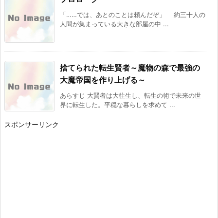
カクヨム：『スキル無しゴトーさんは最弱のは
「……では、あとのことは頼んだぞ」 約三十人の
ずです！～勇者召喚に巻き込まれたモブサラリ
人間が集まっている大きな部屋の中 ...
ーマンの異世界冒険記～』 スターツ出版グラス
トNOVELSから書籍化決定！
[スコ速＠ネット小説まとめ] 2026/08/02 12:00
ドラゴンノベルス：『幼馴染のS級パーティー
捨てられた転生賢者～魔物の森で最強の
から追放された聖獣使い。万能支援魔法と仲間
を増やして最強へ! 5』 などの表紙
大魔帝国を作り上げる～
[スコ速＠ネット小説まとめ] 2026/08/01 18:00
あらすじ 大賢者は大往生し、転生の術で未来の世
界に転生した。平穏な暮らしを求めて ...
内政ものでオススメある？ その２０
[スコ速＠ネット小説まとめ] 2026/08/01 12:00
スポンサーリンク
Kラノベブックス：『【爆アド】生まれた直後
から最強悪霊と脳内バトルしてたら魔力量が測
定可能域を超えてました 2 ~悪憑の子の謙虚な
覇道~』 などの表紙
[スコ速＠ネット小説まとめ] 2026/07/31 18:00
『ラーメンが食べたくて 異世界転生ハードモ
ードとんこつ味』 『救いない怪異の世界をRPG
の世界と勘違いしてるやつ』
[スコ速＠ネット小説まとめ] 2026/07/31 13:20