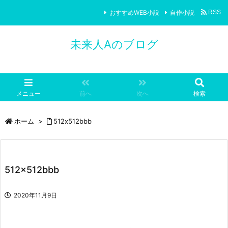
おすすめWEB小説
自作小説
RSS
未来人Aのブログ
メニュー
前へ
次へ
検索
ホーム
>
512x512bbb
512x512bbb
2020年11月9日