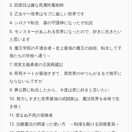
2.
四度目は嫌な死属性魔術師
3.
乙女ゲー世界はモブに厳しい世界です
4.
シロクマ転生 森の守護神になったぞ伝説
5.
モンスターがあふれる世界になったので、好きに生きたい
と思います
6.
魔王学院の不適合者～史上最強の魔王の始祖、転生して子
孫たちの学校へ通う～
7.
現実主義勇者の王国再建記
8.
即死チートが最強すぎて、異世界のやつらがまるで相手に
ならないんですが
9.
豚公爵に転生したから、今度は君に好きと言いたい
10.
努力しすぎた世界最強の武闘家は、魔法世界を余裕で生
き抜く
11.
望まぬ不死の冒険者
12.
治癒魔法の間違った使い方 ～戦場を駆ける回復要員～