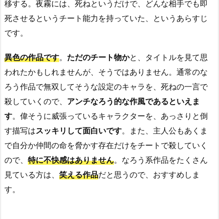
移する。夜霧には、死ねというだけで、どんな相手でも即
死させるというチート能力を持っていた、というあらすじ
です。
異色の作品です
。
ただのチート物か
と、タイトルを見て思
われたかもしれませんが、そうではありません。通常のな
ろう作品で無双してそうな設定のキャラを、死ねの一言で
殺していくので、
アンチなろう的な作風であるといえま
す
。偉そうに威張っているキャラクターを、あっさりと倒
す描写は
スッキリして面白いです
。また、主人公もあくま
で自分か仲間の命を脅かす存在だけをチートで殺していく
ので、
特に不快感はありません
。なろう系作品をたくさん
見ている方は、
笑える作品
だと思うので、おすすめしま
す。