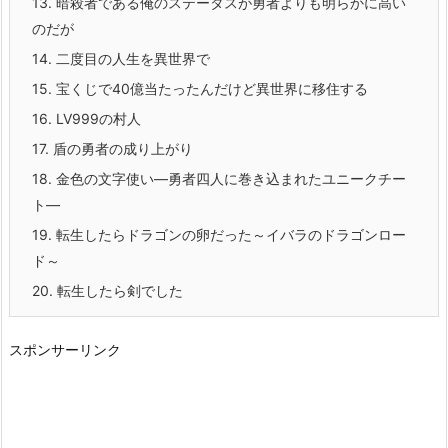
13.
暗殺者である俺のステータスが勇者よりも明らかに高い
のだが
14.
二度目の人生を異世界で
15.
宝くじで40億当たったんだけど異世界に移住する
16.
LV999の村人
17.
盾の勇者の成り上がり
18.
金色の文字使い―勇者四人に巻き込まれたユニークチー
ト―
19.
転生したらドラゴンの卵だった～イバラのドラゴンロー
ド～
20.
転生したら剣でした
スポンサーリンク