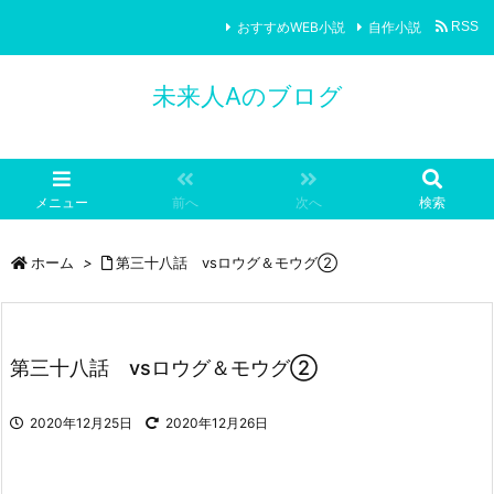
おすすめWEB小説
自作小説
RSS
未来人Aのブログ
メニュー
前へ
次へ
検索
ホーム
>
第三十八話 vsロウグ＆モウグ②
第三十八話 vsロウグ＆モウグ②
2020年12月25日
2020年12月26日