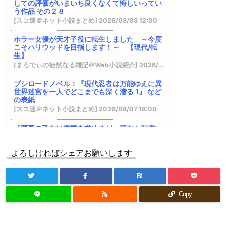
しての評価がいまいち良くなくて悔しいってい
に生きたいと思います～』 書籍化決定！
う作品 その２８
SQEXノベル：『天才魔法オタクが追放されて辺
[スコ速＠ネット小説まとめ] 2026/08/08 12:00
境領主になったら、こうなりました! 1』 などの表
紙
ホラー女優が天才子役に転生しました ～今度
完結済みのおすすめ作品 その１２
こそハリウッドを目指します！～ 【現代/転
DREノベルス：『魔法の瓶詰職人システィナはく
生】
じけない ~追放された呪われ王女は隠れた才能で
[まろでぃの徒然なる雑記＠Web小説紹介] 2026/08/08 09:33
一から幸せを掴みます~』 などの表紙
『異世界★魔法少女― 転生初日に聖女扱いされま
ブシロードノベル：『現代忍者は万能ゆえに異
世界迷宮を一人でどこまでも深く潜る 1』 など
したが、変身が罰ゲームすぎます！ ―』 『臆病魔
の表紙
術師、カレンの激情 ～ダンジョンという楽園
[スコ速＠ネット小説まとめ] 2026/08/07 18:00
は、君達に夢を見せるか～』
VRMMOの作品で何かオススメないですかね？ そ
『薄暮の乙女は復讐を求めるが、聖女と勘違い
の２５ ※再アンケート
されています』 『学校に行きたくない引きこも
BKブックス：『剣と魔法の世界に行きたいって言
りＪＫは、元日本人転生者の英雄一家に拾われ
ったよな?剣の魔法じゃなくてさ? ~ギフト「剣魔
よろしければシェアお願いします
異世界で生きる事にした ～授かった『創造魔
法」でゲーム世界を美少女たちと駆け抜ける~』
法』で最強の剣は作れない～』
カクヨム：『スキル無しゴトーさんは最弱のはず
[スコ速＠ネット小説まとめ] 2026/08/07 12:00
B!
です！～勇者召喚に巻き込まれたモブサラリーマ
後世の歴史家いわく、俺は面従腹背の成り上が
ンの異世界冒険記～』 スターツ出版グラストNOV
Copy
り復讐者らしい 【ファンタジー/転生】
ELSから書籍化決定！
[まろでぃの徒然なる雑記＠Web小説紹介] 2026/08/07 05:26
ドラゴンノベルス：『幼馴染のS級パーティーか
ら追放された聖獣使い。万能支援魔法と仲間を増
電撃文庫：『落ちぶれ天才令嬢のご奉仕で凡人