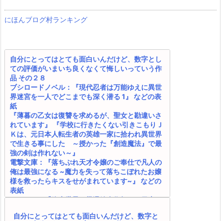
にほんブログ村ランキング
自分にとってはとても面白いんだけど、数字とし
ての評価がいまいち良くなくて悔しいっていう作
品 その２８
ブシロードノベル：『現代忍者は万能ゆえに異世
界迷宮を一人でどこまでも深く潜る 1』 などの表
紙
『薄暮の乙女は復讐を求めるが、聖女と勘違いさ
れています』 『学校に行きたくない引きこもりＪ
Ｋは、元日本人転生者の英雄一家に拾われ異世界
で生きる事にした ～授かった『創造魔法』で最
強の剣は作れない～』
電撃文庫：『落ちぶれ天才令嬢のご奉仕で凡人の
俺は最強になる ~魔力を失って落ちこぼれたお嬢
様を救ったらキスをせがまれています~』 などの
表紙
カクヨム：『終末世界の帰還錬金術師 ～日本に
戻ったら人類と悪魔が戦争をしていましたが、異
自分にとってはとても面白いんだけど、数字と
世界で勇者になれなかった俺達はスルーして適当