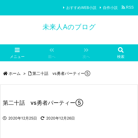
おすすめWEB小説
自作小説
RSS
未来人Aのブログ
メニュー
前へ
次へ
検索
ホーム
>
第二十話 vs勇者パーティー⑤
第二十話 vs勇者パーティー⑤
2020年12月25日
2020年12月26日