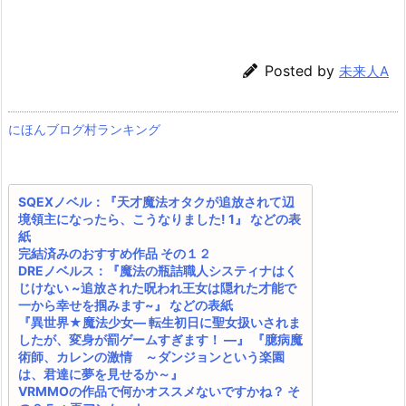
Posted by
未来人A
にほんブログ村ランキング
SQEXノベル：『天才魔法オタクが追放されて辺
境領主になったら、こうなりました! 1』 などの表
紙
完結済みのおすすめ作品 その１２
DREノベルス：『魔法の瓶詰職人システィナはく
じけない ~追放された呪われ王女は隠れた才能で
一から幸せを掴みます~』 などの表紙
『異世界★魔法少女― 転生初日に聖女扱いされま
したが、変身が罰ゲームすぎます！ ―』 『臆病魔
術師、カレンの激情 ～ダンジョンという楽園
は、君達に夢を見せるか～』
VRMMOの作品で何かオススメないですかね？ そ