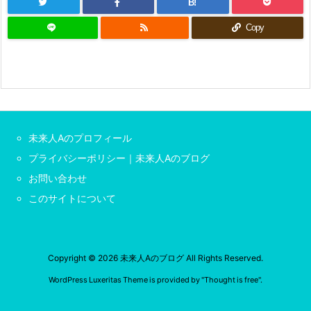
B!
スニーカー文庫：『幼なじみ嫁のやり直し恋愛ル
[スコ速＠ネット小説まとめ] 2026/08/04 18:00
ート』 などの表紙
Copy
2026年上半期連載開始のおすすめ小説 その３
『異世界★魔法少女― 転生初日に聖女扱いされ
GCノベルズ/GCN文庫：『出遅れテイマーのその
ましたが、変身が罰ゲームすぎます！ ―』 『臆
病魔術師、カレンの激情 ～ダンジョンという
日暮らし 16』 などの表紙
楽園は、君達に夢を見せるか～』
『(法を)お菓子屋さんへようこそ！』 『デブの僕
[スコ速＠ネット小説まとめ] 2026/08/04 12:00
が、夢で美少女冒険者になったら、現実でも変わ
れた話〜ダイエットでこんなに『人生が変わる』
異世界帰りの勇者はVRMMOでも最強だった～
なんて聞いてない！〜』
初心者なのに規格外の戦闘能力を見せた結果、
モンスター文庫/Mノベルスf：『必勝ダンジョン
配信でバズってしまう～ 【現代/異世界からの
未来人Aのプロフィール
運営方法 25』 などの表紙
帰還】
ロボものでおすすめあるかい？ その２７ ※再アン
[まろでぃの徒然なる雑記＠Web小説紹介] 2026/08/04 04:29
プライバシーポリシー｜未来人Aのブログ
ケート
お問い合わせ
小説家になろう：『ドクトルさんの最強白魔法』
VRMMOの作品で何かオススメないですかね？
ブシロードワークスから書籍化決定！
その２５ ※再アンケート
このサイトについて
[スコ速＠ネット小説まとめ] 2026/08/03 12:00
魔法科高校の月島さん（モドキ）/西住家の少
年/ドラゴンボールad astra
[まろでぃの徒然なる雑記＠Web小説紹介] 2026/08/03 07:23
Copyright ©
2026
未来人Aのブログ
All Rights Reserved.
WordPress Luxeritas Theme is provided by "
Thought is free
".
BKブックス：『剣と魔法の世界に行きたいって
言ったよな?剣の魔法じゃなくてさ? ~ギフト
「剣魔法」でゲーム世界を美少女たちと駆け抜