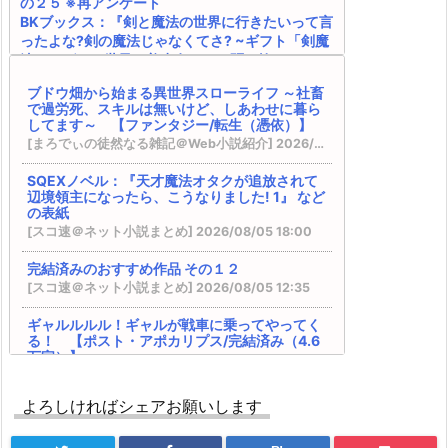
の２５ ※再アンケート
BKブックス：『剣と魔法の世界に行きたいって言
ったよな?剣の魔法じゃなくてさ? ~ギフト「剣魔
法」でゲーム世界を美少女たちと駆け抜ける~』
カクヨム：『スキル無しゴトーさんは最弱のはず
ブドウ畑から始まる異世界スローライフ ～社畜
です！～勇者召喚に巻き込まれたモブサラリーマ
で過労死、スキルは無いけど、しあわせに暮ら
ンの異世界冒険記～』 スターツ出版グラストNOV
してます～ 【ファンタジー/転生（憑依）】
ELSから書籍化決定！
[まろでぃの徒然なる雑記＠Web小説紹介] 2026/08/06 03:54
ドラゴンノベルス：『幼馴染のS級パーティーか
ら追放された聖獣使い。万能支援魔法と仲間を増
SQEXノベル：『天才魔法オタクが追放されて
やして最強へ! 5』 などの表紙
辺境領主になったら、こうなりました! 1』 など
内政ものでオススメある？ その２０
の表紙
Kラノベブックス：『【爆アド】生まれた直後か
[スコ速＠ネット小説まとめ] 2026/08/05 18:00
ら最強悪霊と脳内バトルしてたら魔力量が測定可
能域を超えてました 2 ~悪憑の子の謙虚な覇道
完結済みのおすすめ作品 その１２
~』 などの表紙
[スコ速＠ネット小説まとめ] 2026/08/05 12:35
『ラーメンが食べたくて 異世界転生ハードモー
ギャルルルル！ギャルが戦車に乗ってやってく
ドとんこつ味』 『救いない怪異の世界をRPGの世
る！ 【ポスト・アポカリプス/完結済み（4.6
界と勘違いしてるやつ』
万字）】
HJ文庫：『【やり直し】最強ダンジョン配信者!
[まろでぃの徒然なる雑記＠Web小説紹介] 2026/08/05 08:59
突然10年前の世界に戻ったので全てをやり直す!
2』 などの表紙
よろしければシェアお願いします
DREノベルス：『魔法の瓶詰職人システィナは
ハーメルン：『最強以外ありえない』 HJノベル
くじけない ~追放された呪われ王女は隠れた才
スから書籍化決定！
能で一から幸せを掴みます~』 などの表紙