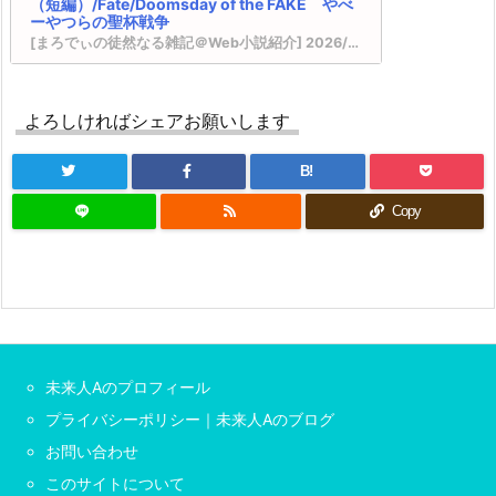
（短編）/Fate/Doomsday of the FAKE やべ
SQEXノベル：『天才魔法オタクが追放されて辺
ーやつらの聖杯戦争
境領主になったら、こうなりました! 1』 などの表
[まろでぃの徒然なる雑記＠Web小説紹介] 2026/08/09 08:20
紙
完結済みのおすすめ作品 その１２
GA文庫/ノベル：『地龍のダンジョン奮闘記! ~
DREノベルス：『魔法の瓶詰職人システィナはく
目覚めたら迷宮最強のドラゴンでした~』 など
じけない ~追放された呪われ王女は隠れた才能で
よろしければシェアお願いします
の表紙
一から幸せを掴みます~』 などの表紙
[スコ速＠ネット小説まとめ] 2026/08/08 18:00
『異世界★魔法少女― 転生初日に聖女扱いされま
B!
したが、変身が罰ゲームすぎます！ ―』 『臆病魔
自分にとってはとても面白いんだけど、数字と
しての評価がいまいち良くなくて悔しいってい
術師、カレンの激情 ～ダンジョンという楽園
Copy
う作品 その２８
は、君達に夢を見せるか～』
[スコ速＠ネット小説まとめ] 2026/08/08 12:00
VRMMOの作品で何かオススメないですかね？ そ
の２５ ※再アンケート
ホラー女優が天才子役に転生しました ～今度
BKブックス：『剣と魔法の世界に行きたいって言
こそハリウッドを目指します！～ 【現代/転
ったよな?剣の魔法じゃなくてさ? ~ギフト「剣魔
生】
法」でゲーム世界を美少女たちと駆け抜ける~』
[まろでぃの徒然なる雑記＠Web小説紹介] 2026/08/08 09:33
カクヨム：『スキル無しゴトーさんは最弱のはず
です！～勇者召喚に巻き込まれたモブサラリーマ
ブシロードノベル：『現代忍者は万能ゆえに異
未来人Aのプロフィール
ンの異世界冒険記～』 スターツ出版グラストNOV
世界迷宮を一人でどこまでも深く潜る 1』 など
ELSから書籍化決定！
の表紙
プライバシーポリシー｜未来人Aのブログ
ドラゴンノベルス：『幼馴染のS級パーティーか
[スコ速＠ネット小説まとめ] 2026/08/07 18:00
お問い合わせ
ら追放された聖獣使い。万能支援魔法と仲間を増
やして最強へ! 5』 などの表紙
『薄暮の乙女は復讐を求めるが、聖女と勘違い
このサイトについて
されています』 『学校に行きたくない引きこも
内政ものでオススメある？ その２０