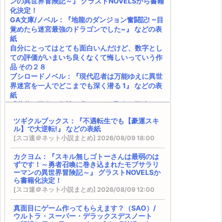
ンの異世界冒険記～』 グラストNOVELSから書籍
化決定！
GA文庫/ノベル：『地龍のダンジョン奮闘記! ~目
覚めたら迷宮最強のドラゴンでした~』 などの表
紙
自分にとってはとても面白いんだけど、数字とし
ての評価がいまいち良くなくて悔しいっていう作
品 その２８
ブシロードノベル：『現代忍者は万能ゆえに異世
界迷宮を一人でどこまでも深く潜る 1』 などの表
紙
『薄暮の乙女は復讐を求めるが、聖女と勘違いさ
れています』 『学校に行きたくない引きこもりＪ
ツギクルブックス：『不遇転生でも【豪運スキ
Ｋは、元日本人転生者の英雄一家に拾われ異世界
ル】で大逆転!』 などの表紙
で生きる事にした ～授かった『創造魔法』で最
[スコ速＠ネット小説まとめ] 2026/08/09 18:00
強の剣は作れない～』
電撃文庫：『落ちぶれ天才令嬢のご奉仕で凡人の
カクヨム：『スキル無しゴトーさんは最弱のは
俺は最強になる ~魔力を失って落ちこぼれたお嬢
ずです！～勇者召喚に巻き込まれたモブサラリ
様を救ったらキスをせがまれています~』 などの
ーマンの異世界冒険記～』 グラストNOVELSか
表紙
ら書籍化決定！
カクヨム：『終末世界の帰還錬金術師 ～日本に
[スコ速＠ネット小説まとめ] 2026/08/09 12:00
戻ったら人類と悪魔が戦争をしていましたが、異
世界で勇者になれなかった俺達はスルーして適当
真面目にゲーム作ってもらえます？（SAO）/
ウルトラ・スーパー・デラックスデスノート
に生きたいと思います～』 書籍化決定！