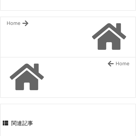
電撃文庫：『落ちぶれ天才令嬢のご奉仕で凡人
やして最強へ! 5』 などの表紙
の俺は最強になる ~魔力を失って落ちこぼれた
内政ものでオススメある？ その２０
お嬢様を救ったらキスをせがまれています~』
Kラノベブックス：『【爆アド】生まれた直後か
などの表紙
ら最強悪霊と脳内バトルしてたら魔力量が測定可
Home
[スコ速＠ネット小説まとめ] 2026/08/06 18:00
能域を超えてました 2 ~悪憑の子の謙虚な覇道
~』 などの表紙
カクヨム：『終末世界の帰還錬金術師 ～日本
『ラーメンが食べたくて 異世界転生ハードモー
に戻ったら人類と悪魔が戦争をしていました
が、異世界で勇者になれなかった俺達はスルー
ドとんこつ味』 『救いない怪異の世界をRPGの世
して適当に生きたいと思います～』 書籍化決
界と勘違いしてるやつ』
定！
HJ文庫：『【やり直し】最強ダンジョン配信者!
[スコ速＠ネット小説まとめ] 2026/08/06 12:00
突然10年前の世界に戻ったので全てをやり直す!
Home
2』 などの表紙
ブドウ畑から始まる異世界スローライフ ～社畜
ハーメルン：『最強以外ありえない』 HJノベル
で過労死、スキルは無いけど、しあわせに暮ら
スから書籍化決定！
してます～ 【ファンタジー/転生（憑依）】
スニーカー文庫：『幼なじみ嫁のやり直し恋愛ル
[まろでぃの徒然なる雑記＠Web小説紹介] 2026/08/06 03:54
ート』 などの表紙
2026年上半期連載開始のおすすめ小説 その３
SQEXノベル：『天才魔法オタクが追放されて
辺境領主になったら、こうなりました! 1』 など
の表紙
[スコ速＠ネット小説まとめ] 2026/08/05 18:00
関連記事
完結済みのおすすめ作品 その１２
[スコ速＠ネット小説まとめ] 2026/08/05 12:35