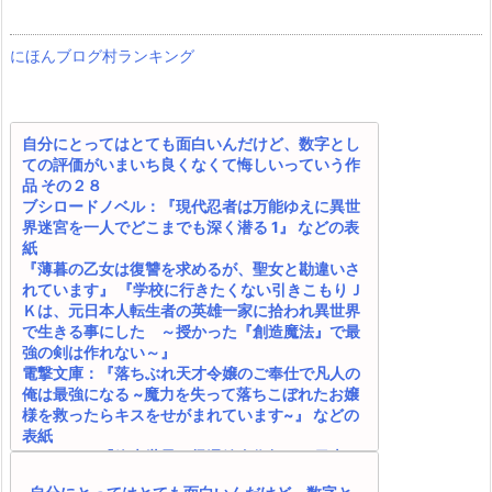
にほんブログ村ランキング
自分にとってはとても面白いんだけど、数字とし
ての評価がいまいち良くなくて悔しいっていう作
品 その２８
ブシロードノベル：『現代忍者は万能ゆえに異世
界迷宮を一人でどこまでも深く潜る 1』 などの表
紙
『薄暮の乙女は復讐を求めるが、聖女と勘違いさ
れています』 『学校に行きたくない引きこもりＪ
Ｋは、元日本人転生者の英雄一家に拾われ異世界
で生きる事にした ～授かった『創造魔法』で最
強の剣は作れない～』
電撃文庫：『落ちぶれ天才令嬢のご奉仕で凡人の
俺は最強になる ~魔力を失って落ちこぼれたお嬢
様を救ったらキスをせがまれています~』 などの
表紙
カクヨム：『終末世界の帰還錬金術師 ～日本に
戻ったら人類と悪魔が戦争をしていましたが、異