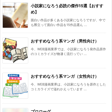
ギャルルルル！ギャルが戦車に乗ってやってく
小説家になろう必読の傑作15選【おすす
る！ 【ポスト・アポカリプス/完結済み（4.6
め】
万字）】
[まろでぃの徒然なる雑記＠Web小説紹介] 2026/08/05 08:59
面白い作品が多くある小説家になろうですが、中で
も際立って面白い作品を15作品選ん ...
DREノベルス：『魔法の瓶詰職人システィナは
くじけない ~追放された呪われ王女は隠れた才
能で一から幸せを掴みます~』 などの表紙
[スコ速＠ネット小説まとめ] 2026/08/04 18:00
おすすめなろう系マンガ（男性向け）
『異世界★魔法少女― 転生初日に聖女扱いされ
今、WEB漫画業界では、小説家になろう発作品原作
ましたが、変身が罰ゲームすぎます！ ―』 『臆
のコミカライズが物凄く流行ってい ...
病魔術師、カレンの激情 ～ダンジョンという
楽園は、君達に夢を見せるか～』
[スコ速＠ネット小説まとめ] 2026/08/04 12:00
異世界帰りの勇者はVRMMOでも最強だった～
おすすめなろう系マンガ（女性向け）
初心者なのに規格外の戦闘能力を見せた結果、
配信でバズってしまう～ 【現代/異世界からの
今、WEB漫画業界は、小説家になろうを原作とした
帰還】
コミカライズで溢れかえっています ...
[まろでぃの徒然なる雑記＠Web小説紹介] 2026/08/04 04:29
VRMMOの作品で何かオススメないですかね？
その２５ ※再アンケート
[スコ速＠ネット小説まとめ] 2026/08/03 12:00
プロローグ