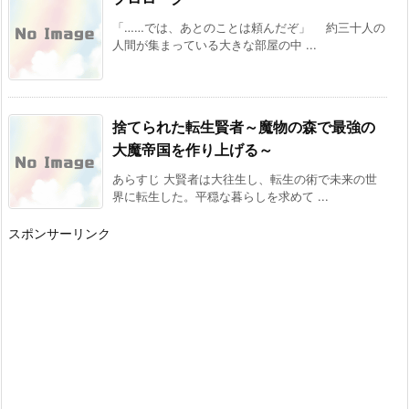
BKブックス：『剣と魔法の世界に行きたいって
「……では、あとのことは頼んだぞ」 約三十人の
言ったよな?剣の魔法じゃなくてさ? ~ギフト
人間が集まっている大きな部屋の中 ...
「剣魔法」でゲーム世界を美少女たちと駆け抜
ける~』
[スコ速＠ネット小説まとめ] 2026/08/02 18:00
カクヨム：『スキル無しゴトーさんは最弱のは
捨てられた転生賢者～魔物の森で最強の
ずです！～勇者召喚に巻き込まれたモブサラリ
ーマンの異世界冒険記～』 スターツ出版グラス
大魔帝国を作り上げる～
トNOVELSから書籍化決定！
[スコ速＠ネット小説まとめ] 2026/08/02 12:00
あらすじ 大賢者は大往生し、転生の術で未来の世
界に転生した。平穏な暮らしを求めて ...
ドラゴンノベルス：『幼馴染のS級パーティー
から追放された聖獣使い。万能支援魔法と仲間
スポンサーリンク
を増やして最強へ! 5』 などの表紙
[スコ速＠ネット小説まとめ] 2026/08/01 18:00
内政ものでオススメある？ その２０
[スコ速＠ネット小説まとめ] 2026/08/01 12:00
Kラノベブックス：『【爆アド】生まれた直後
から最強悪霊と脳内バトルしてたら魔力量が測
定可能域を超えてました 2 ~悪憑の子の謙虚な
覇道~』 などの表紙
[スコ速＠ネット小説まとめ] 2026/07/31 18:00