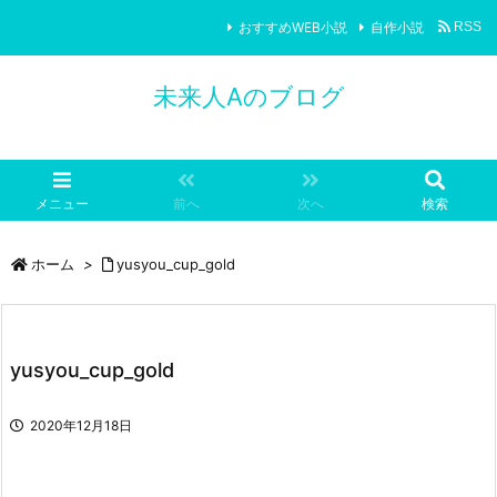
おすすめWEB小説
自作小説
RSS
未来人Aのブログ
メニュー
前へ
次へ
検索
ホーム
>
yusyou_cup_gold
yusyou_cup_gold
2020年12月18日