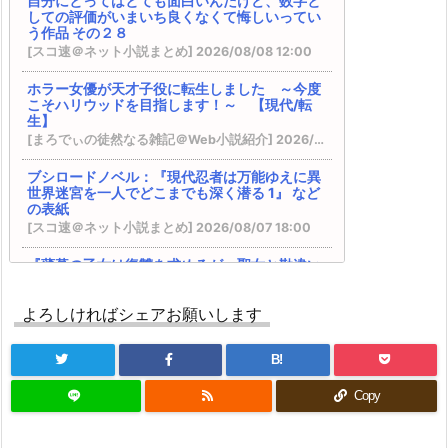
自分にとってはとても面白いんだけど、数字と
世界で勇者になれなかった俺達はスルーして適当
しての評価がいまいち良くなくて悔しいってい
に生きたいと思います～』 書籍化決定！
う作品 その２８
SQEXノベル：『天才魔法オタクが追放されて辺
[スコ速＠ネット小説まとめ] 2026/08/08 12:00
境領主になったら、こうなりました! 1』 などの表
紙
ホラー女優が天才子役に転生しました ～今度
完結済みのおすすめ作品 その１２
こそハリウッドを目指します！～ 【現代/転
DREノベルス：『魔法の瓶詰職人システィナはく
生】
じけない ~追放された呪われ王女は隠れた才能で
[まろでぃの徒然なる雑記＠Web小説紹介] 2026/08/08 09:33
一から幸せを掴みます~』 などの表紙
『異世界★魔法少女― 転生初日に聖女扱いされま
ブシロードノベル：『現代忍者は万能ゆえに異
世界迷宮を一人でどこまでも深く潜る 1』 など
したが、変身が罰ゲームすぎます！ ―』 『臆病魔
の表紙
術師、カレンの激情 ～ダンジョンという楽園
[スコ速＠ネット小説まとめ] 2026/08/07 18:00
は、君達に夢を見せるか～』
VRMMOの作品で何かオススメないですかね？ そ
『薄暮の乙女は復讐を求めるが、聖女と勘違い
の２５ ※再アンケート
されています』 『学校に行きたくない引きこも
BKブックス：『剣と魔法の世界に行きたいって言
りＪＫは、元日本人転生者の英雄一家に拾われ
ったよな?剣の魔法じゃなくてさ? ~ギフト「剣魔
よろしければシェアお願いします
異世界で生きる事にした ～授かった『創造魔
法」でゲーム世界を美少女たちと駆け抜ける~』
法』で最強の剣は作れない～』
カクヨム：『スキル無しゴトーさんは最弱のはず
[スコ速＠ネット小説まとめ] 2026/08/07 12:00
B!
です！～勇者召喚に巻き込まれたモブサラリーマ
後世の歴史家いわく、俺は面従腹背の成り上が
ンの異世界冒険記～』 スターツ出版グラストNOV
Copy
り復讐者らしい 【ファンタジー/転生】
ELSから書籍化決定！
[まろでぃの徒然なる雑記＠Web小説紹介] 2026/08/07 05:26
ドラゴンノベルス：『幼馴染のS級パーティーか
ら追放された聖獣使い。万能支援魔法と仲間を増