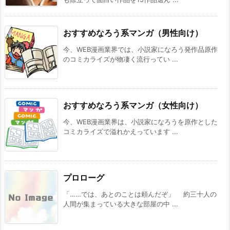
してます～ 【ファンタジー/転生（憑依）】
[まろでぃの徒然なる雑記＠Web小説紹介] 2026/08/06 03:54
おすすめなろう系マンガ（男性向け）
SQEXノベル：『天才魔法オタクが追放されて
辺境領主になったら、こうなりました! 1』 など
今、WEB漫画業界では、小説家になろう発作品原作
の表紙
のコミカライズが物凄く流行ってい ...
[スコ速＠ネット小説まとめ] 2026/08/05 18:00
完結済みのおすすめ作品 その１２
[スコ速＠ネット小説まとめ] 2026/08/05 12:35
おすすめなろう系マンガ（女性向け）
ギャルルルル！ギャルが戦車に乗ってやってく
る！ 【ポスト・アポカリプス/完結済み（4.6
今、WEB漫画業界は、小説家になろうを原作とした
万字）】
コミカライズで溢れかえっています ...
[まろでぃの徒然なる雑記＠Web小説紹介] 2026/08/05 08:59
DREノベルス：『魔法の瓶詰職人システィナは
くじけない ~追放された呪われ王女は隠れた才
能で一から幸せを掴みます~』 などの表紙
プロローグ
[スコ速＠ネット小説まとめ] 2026/08/04 18:00
「……では、あとのことは頼んだぞ」 約三十人の
『異世界★魔法少女― 転生初日に聖女扱いされ
人間が集まっている大きな部屋の中 ...
ましたが、変身が罰ゲームすぎます！ ―』 『臆
病魔術師、カレンの激情 ～ダンジョンという
楽園は、君達に夢を見せるか～』