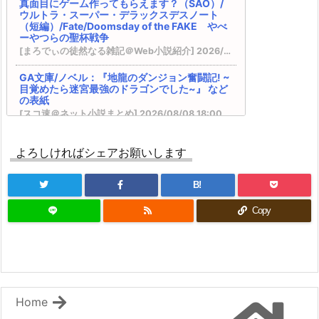
カクヨム：『終末世界の帰還錬金術師 ～日本に
真面目にゲーム作ってもらえます？（SAO）/
戻ったら人類と悪魔が戦争をしていましたが、異
ウルトラ・スーパー・デラックスデスノート
（短編）/Fate/Doomsday of the FAKE やべ
世界で勇者になれなかった俺達はスルーして適当
ーやつらの聖杯戦争
に生きたいと思います～』 書籍化決定！
[まろでぃの徒然なる雑記＠Web小説紹介] 2026/08/09 08:20
SQEXノベル：『天才魔法オタクが追放されて辺
境領主になったら、こうなりました! 1』 などの表
GA文庫/ノベル：『地龍のダンジョン奮闘記! ~
紙
目覚めたら迷宮最強のドラゴンでした~』 など
完結済みのおすすめ作品 その１２
の表紙
DREノベルス：『魔法の瓶詰職人システィナはく
[スコ速＠ネット小説まとめ] 2026/08/08 18:00
じけない ~追放された呪われ王女は隠れた才能で
一から幸せを掴みます~』 などの表紙
自分にとってはとても面白いんだけど、数字と
『異世界★魔法少女― 転生初日に聖女扱いされま
よろしければシェアお願いします
しての評価がいまいち良くなくて悔しいってい
したが、変身が罰ゲームすぎます！ ―』 『臆病魔
う作品 その２８
術師、カレンの激情 ～ダンジョンという楽園
[スコ速＠ネット小説まとめ] 2026/08/08 12:00
B!
は、君達に夢を見せるか～』
ホラー女優が天才子役に転生しました ～今度
VRMMOの作品で何かオススメないですかね？ そ
Copy
こそハリウッドを目指します！～ 【現代/転
の２５ ※再アンケート
生】
BKブックス：『剣と魔法の世界に行きたいって言
[まろでぃの徒然なる雑記＠Web小説紹介] 2026/08/08 09:33
ったよな?剣の魔法じゃなくてさ? ~ギフト「剣魔
法」でゲーム世界を美少女たちと駆け抜ける~』
ブシロードノベル：『現代忍者は万能ゆえに異
カクヨム：『スキル無しゴトーさんは最弱のはず
世界迷宮を一人でどこまでも深く潜る 1』 など
です！～勇者召喚に巻き込まれたモブサラリーマ
の表紙
ンの異世界冒険記～』 スターツ出版グラストNOV
Home
[スコ速＠ネット小説まとめ] 2026/08/07 18:00
ELSから書籍化決定！