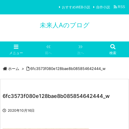
おすすめWEB小説
自作小説
RSS
未来人Aのブログ
メニュー
前へ
次へ
検索
ホーム
>
6fc3573f080e128bae8b085854642444_w
6fc3573f080e128bae8b085854642444_w
2020年10月16日