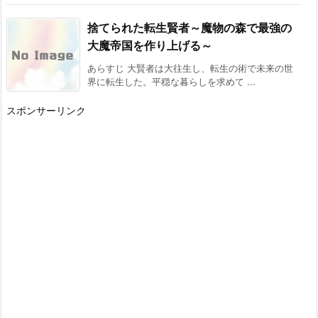
[スコ速＠ネット小説まとめ] 2026/08/04 12:00
捨てられた転生賢者～魔物の森で最強の
VRMMOの作品で何かオススメないですかね？
その２５ ※再アンケート
大魔帝国を作り上げる～
[スコ速＠ネット小説まとめ] 2026/08/03 12:00
あらすじ 大賢者は大往生し、転生の術で未来の世
界に転生した。平穏な暮らしを求めて ...
BKブックス：『剣と魔法の世界に行きたいって
言ったよな?剣の魔法じゃなくてさ? ~ギフト
「剣魔法」でゲーム世界を美少女たちと駆け抜
スポンサーリンク
ける~』
[スコ速＠ネット小説まとめ] 2026/08/02 18:00
カクヨム：『スキル無しゴトーさんは最弱のは
ずです！～勇者召喚に巻き込まれたモブサラリ
ーマンの異世界冒険記～』 スターツ出版グラス
トNOVELSから書籍化決定！
[スコ速＠ネット小説まとめ] 2026/08/02 12:00
ドラゴンノベルス：『幼馴染のS級パーティー
から追放された聖獣使い。万能支援魔法と仲間
を増やして最強へ! 5』 などの表紙
[スコ速＠ネット小説まとめ] 2026/08/01 18:00