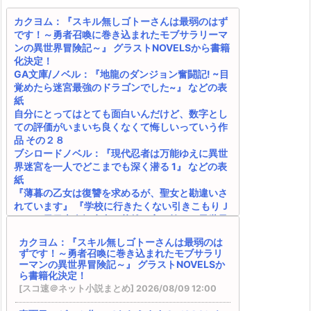
カクヨム：『スキル無しゴトーさんは最弱のはず
です！～勇者召喚に巻き込まれたモブサラリーマ
ンの異世界冒険記～』 グラストNOVELSから書籍
化決定！
GA文庫/ノベル：『地龍のダンジョン奮闘記! ~目
覚めたら迷宮最強のドラゴンでした~』 などの表
紙
自分にとってはとても面白いんだけど、数字とし
ての評価がいまいち良くなくて悔しいっていう作
品 その２８
ブシロードノベル：『現代忍者は万能ゆえに異世
界迷宮を一人でどこまでも深く潜る 1』 などの表
紙
『薄暮の乙女は復讐を求めるが、聖女と勘違いさ
れています』 『学校に行きたくない引きこもりＪ
Ｋは、元日本人転生者の英雄一家に拾われ異世界
で生きる事にした ～授かった『創造魔法』で最
カクヨム：『スキル無しゴトーさんは最弱のは
強の剣は作れない～』
ずです！～勇者召喚に巻き込まれたモブサラリ
電撃文庫：『落ちぶれ天才令嬢のご奉仕で凡人の
ーマンの異世界冒険記～』 グラストNOVELSか
俺は最強になる ~魔力を失って落ちこぼれたお嬢
ら書籍化決定！
様を救ったらキスをせがまれています~』 などの
[スコ速＠ネット小説まとめ] 2026/08/09 12:00
表紙