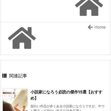
ドラゴンノベルス：『幼馴染のS級パーティーか
『薄暮の乙女は復讐を求めるが、聖女と勘違い
ら追放された聖獣使い。万能支援魔法と仲間を増
されています』 『学校に行きたくない引きこも
りＪＫは、元日本人転生者の英雄一家に拾われ
やして最強へ! 5』 などの表紙
異世界で生きる事にした ～授かった『創造魔
内政ものでオススメある？ その２０
法』で最強の剣は作れない～』
Kラノベブックス：『【爆アド】生まれた直後か
[スコ速＠ネット小説まとめ] 2026/08/07 12:00
ら最強悪霊と脳内バトルしてたら魔力量が測定可
Home
能域を超えてました 2 ~悪憑の子の謙虚な覇道
後世の歴史家いわく、俺は面従腹背の成り上が
~』 などの表紙
り復讐者らしい 【ファンタジー/転生】
『ラーメンが食べたくて 異世界転生ハードモー
[まろでぃの徒然なる雑記＠Web小説紹介] 2026/08/07 05:26
ドとんこつ味』 『救いない怪異の世界をRPGの世
界と勘違いしてるやつ』
電撃文庫：『落ちぶれ天才令嬢のご奉仕で凡人
HJ文庫：『【やり直し】最強ダンジョン配信者!
の俺は最強になる ~魔力を失って落ちこぼれた
突然10年前の世界に戻ったので全てをやり直す!
お嬢様を救ったらキスをせがまれています~』
などの表紙
2』 などの表紙
[スコ速＠ネット小説まとめ] 2026/08/06 18:00
ハーメルン：『最強以外ありえない』 HJノベル
スから書籍化決定！
関連記事
カクヨム：『終末世界の帰還錬金術師 ～日本
に戻ったら人類と悪魔が戦争をしていました
が、異世界で勇者になれなかった俺達はスルー
して適当に生きたいと思います～』 書籍化決
小説家になろう必読の傑作15選【おすす
定！
[スコ速＠ネット小説まとめ] 2026/08/06 12:00
め】
ブドウ畑から始まる異世界スローライフ ～社畜
面白い作品が多くある小説家になろうですが、中で
で過労死、スキルは無いけど、しあわせに暮ら
も際立って面白い作品を15作品選ん ...